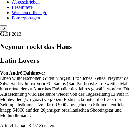
Abgeschrieben
Leserbriefe
Wochenendbeilage
Fotoreportagen
02.01.2013
Neymar rockt das Haus
Latin Lovers
Von
André Dahlmeyer
Einen wunderschönen Guten Morgen! Fröhliches Neues! Neymar da
Silva Santos Júnior vom FC Santos (São Paulo) ist zum zweiten Mal
hintereinander zu Amerikas Fußballer des Jahres gewählt worden. Die
Auszeichnung wird alle Jahre wieder von der Tageszeitung El País in
Montevideo (Uruguay) vergeben. Erstmals konnten die Leser der
Zeitung abstimmen. Von fast 83000 abgegebenen Stimmen entfielen
knapp 54000 auf den 20jährigen brasilianischen Shootingstar und
Multimillionär....
Artikel-Länge: 3197 Zeichen