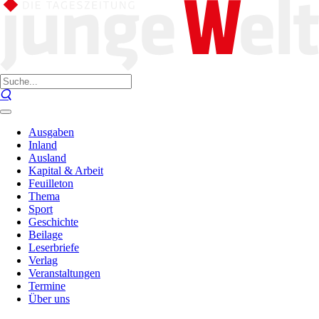
Ausgaben
Inland
Ausland
Kapital & Arbeit
Feuilleton
Thema
Sport
Geschichte
Beilage
Leserbriefe
Verlag
Veranstaltungen
Termine
Über uns