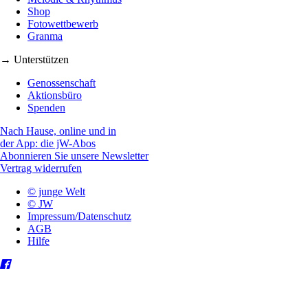
Shop
Fotowettbewerb
Granma
→ Unterstützen
Genossenschaft
Aktionsbüro
Spenden
Nach Hause, online und in
der App: die jW-Abos
Abonnieren Sie unsere Newsletter
Vertrag widerrufen
© junge Welt
© JW
Impressum/Datenschutz
AGB
Hilfe