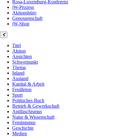
Rosa-Luxemburg-Konferenz
jW-Prozess
Aktionsbüro
Genossenschaft
jW-Shop
Titel
Aktion
Ansichten
Schwerpunkt
Thema
Inland
Ausland
Kapital & Arbeit
Feuilleton
Sport
Politisches Buch
Betrieb & Gewerkschaft
Antifaschismus
Natur & Wissenschaft
Feminismus
Geschichte
Medien