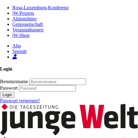
Zum
Rosa-Luxemburg-Konferenz
Inhalt
jW-Prozess
der
Aktionsbüro
Seite
Genossenschaft
Veranstaltungen
jW-Shop
Abo
Spende
Login
Benutzername
Passwort
Login
Passwort vergessen?