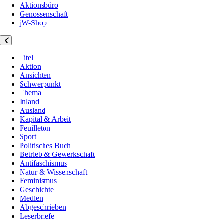
Aktionsbüro
Genossenschaft
jW-Shop
Titel
Aktion
Ansichten
Schwerpunkt
Thema
Inland
Ausland
Kapital & Arbeit
Feuilleton
Sport
Politisches Buch
Betrieb & Gewerkschaft
Antifaschismus
Natur & Wissenschaft
Feminismus
Geschichte
Medien
Abgeschrieben
Leserbriefe