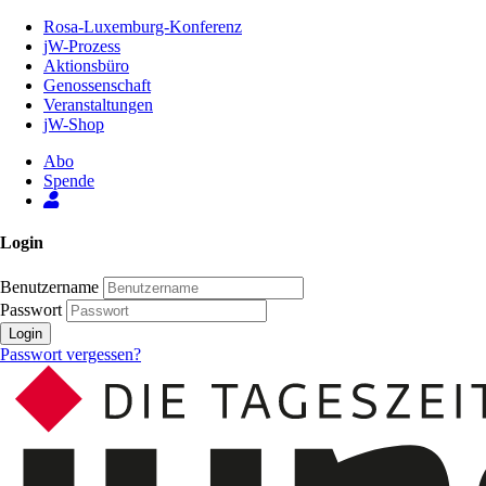
Zum
Rosa-Luxemburg-Konferenz
Inhalt
jW-Prozess
der
Aktionsbüro
Seite
Genossenschaft
Veranstaltungen
jW-Shop
Abo
Spende
Login
Benutzername
Passwort
Login
Passwort vergessen?