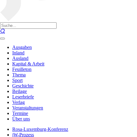
Ausgaben
Inland
Ausland
Kapital & Arbeit
Feuilleton
Thema
Sport
Geschichte
Beilage
Leserbriefe
Verlag
Veranstaltungen
Termine
Über uns
Rosa-Luxemburg-Konferenz
jW-Prozess