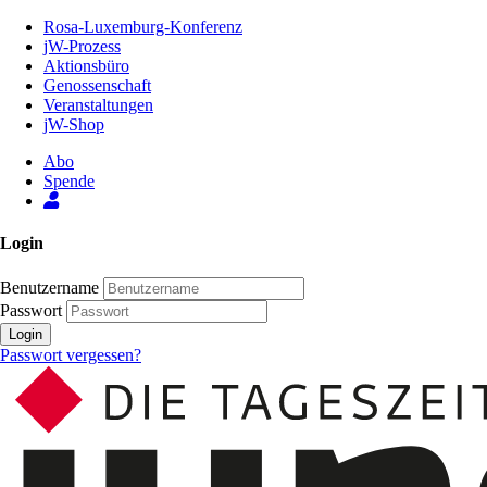
Zum
Rosa-Luxemburg-Konferenz
Inhalt
jW-Prozess
der
Aktionsbüro
Seite
Genossenschaft
Veranstaltungen
jW-Shop
Abo
Spende
Login
Benutzername
Passwort
Login
Passwort vergessen?