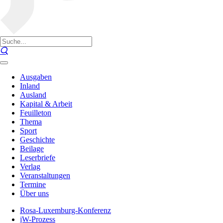
Ausgaben
Inland
Ausland
Kapital & Arbeit
Feuilleton
Thema
Sport
Geschichte
Beilage
Leserbriefe
Verlag
Veranstaltungen
Termine
Über uns
Rosa-Luxemburg-Konferenz
jW-Prozess