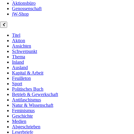
Aktionsbüro
Genossenschaft
jW-Shop
Titel
Aktion
Ansichten
Schwerpunkt
Thema
Inland
Ausland
Kapital & Arbeit
Feuilleton
Sport
Politisches Buch
Betrieb & Gewerkschaft
Antifaschismus
Natur & Wissenschaft
Feminismus
Geschichte
Medien
Abgeschrieben
Leserbriefe