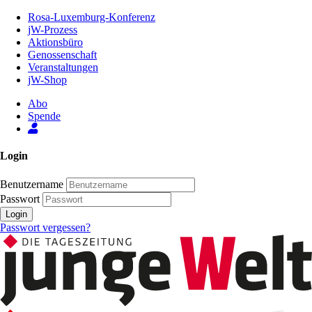
Zum
Rosa-Luxemburg-Konferenz
Inhalt
jW-Prozess
der
Aktionsbüro
Seite
Genossenschaft
Veranstaltungen
jW-Shop
Abo
Spende
Login
Benutzername
Passwort
Login
Passwort vergessen?