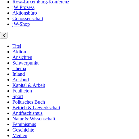
Rosa-Luxemburg-Konferenz
jW-Prozess
Aktionsbüro
Genossenschaft
jW-Shop
Titel
Aktion
Ansichten
Schwerpunkt
Thema
Inland
Ausland
Kapital & Arbeit
Feuilleton
Sport
Politisches Buch
Betrieb & Gewerkschaft
Antifaschismus
Natur & Wissenschaft
Feminismus
Geschichte
Medien