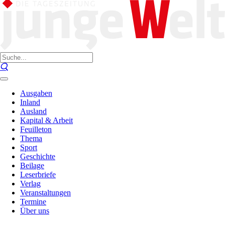
Ausgaben
Inland
Ausland
Kapital & Arbeit
Feuilleton
Thema
Sport
Geschichte
Beilage
Leserbriefe
Verlag
Veranstaltungen
Termine
Über uns