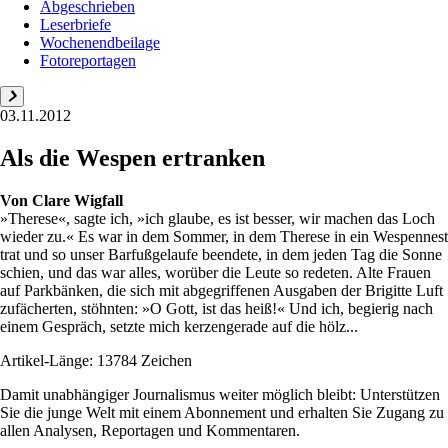
Abgeschrieben
Leserbriefe
Wochenendbeilage
Fotoreportagen
03.11.2012
Als die Wespen ertranken
Von
Clare Wigfall
»Therese«, sagte ich, »ich glaube, es ist besser, wir machen das Loch
wieder zu.« Es war in dem Sommer, in dem Therese in ein Wespennest
trat und so unser Barfußgelaufe beendete, in dem jeden Tag die Sonne
schien, und das war alles, worüber die Leute so redeten. Alte Frauen
auf Parkbänken, die sich mit abgegriffenen Ausgaben der Brigitte Luft
zufächerten, stöhnten: »O Gott, ist das heiß!« Und ich, begierig nach
einem Gespräch, setzte mich kerzengerade auf die hölz...
Artikel-Länge: 13784 Zeichen
Damit unabhängiger Journalismus weiter möglich bleibt: Unterstützen
Sie die junge Welt mit einem Abonnement und erhalten Sie Zugang zu
allen Analysen, Reportagen und Kommentaren.