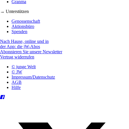
Granma
→ Unterstützen
Genossenschaft
Aktionsbüro
Spenden
Nach Hause, online und in
der App: die jW-Abos
Abonnieren Sie unsere Newsletter
Vertrag widerrufen
© junge Welt
© JW
Impressum/Datenschutz
AGB
Hilfe