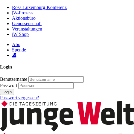
Zum
Rosa-Luxemburg-Konferenz
Inhalt
jW-Prozess
der
Aktionsbüro
Seite
Genossenschaft
Veranstaltungen
jW-Shop
Abo
Spende
Login
Benutzername
Passwort
Login
Passwort vergessen?