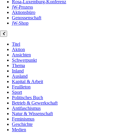
Rosa-Luxemburg-Konferenz
jW-Prozess
Aktionsbüro
Genossenschaft
jW-Shop
Titel
Aktion
Ansichten
Schwerpunkt
Thema
Inland
Ausland
Kapital & Arbeit
Feuilleton
Sport
Politisches Buch
Betrieb & Gewerkschaft
Antifaschismus
Natur & Wissenschaft
Feminismus
Geschichte
Medien