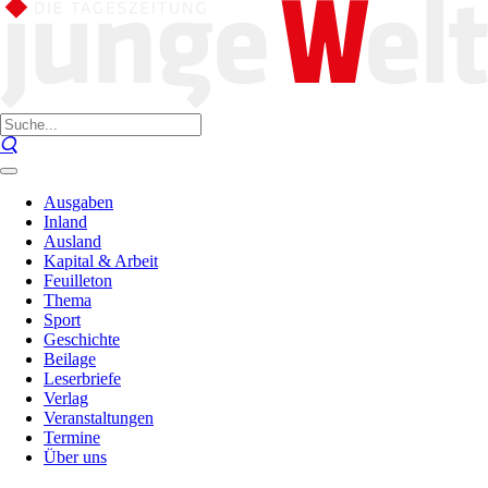
Ausgaben
Inland
Ausland
Kapital & Arbeit
Feuilleton
Thema
Sport
Geschichte
Beilage
Leserbriefe
Verlag
Veranstaltungen
Termine
Über uns