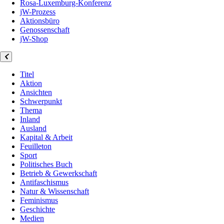
Rosa-Luxemburg-Konferenz
jW-Prozess
Aktionsbüro
Genossenschaft
jW-Shop
Titel
Aktion
Ansichten
Schwerpunkt
Thema
Inland
Ausland
Kapital & Arbeit
Feuilleton
Sport
Politisches Buch
Betrieb & Gewerkschaft
Antifaschismus
Natur & Wissenschaft
Feminismus
Geschichte
Medien