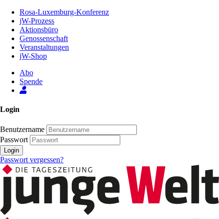
Zum
Rosa-Luxemburg-Konferenz
Inhalt
jW-Prozess
der
Aktionsbüro
Seite
Genossenschaft
Veranstaltungen
jW-Shop
Abo
Spende
Login
Benutzername
Passwort
Login
Passwort vergessen?