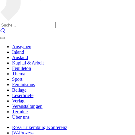
Ausgaben
Inland
Ausland
Kapital & Arbeit
Feuilleton
Thema
Sport
Feminismus
Beilage
Leserbriefe
Verlag
Veranstaltungen
Termine
Über uns
Rosa-Luxemburg-Konferenz
jW-Prozess