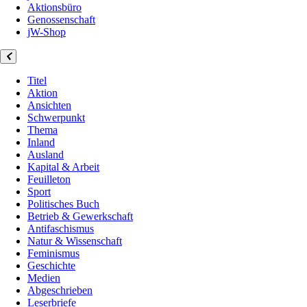
Aktionsbüro
Genossenschaft
jW-Shop
Titel
Aktion
Ansichten
Schwerpunkt
Thema
Inland
Ausland
Kapital & Arbeit
Feuilleton
Sport
Politisches Buch
Betrieb & Gewerkschaft
Antifaschismus
Natur & Wissenschaft
Feminismus
Geschichte
Medien
Abgeschrieben
Leserbriefe