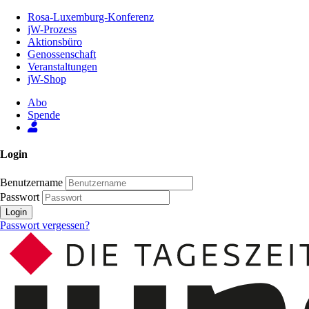
Zum
Rosa-Luxemburg-Konferenz
Inhalt
jW-Prozess
der
Aktionsbüro
Seite
Genossenschaft
Veranstaltungen
jW-Shop
Abo
Spende
Login
Benutzername
Passwort
Login
Passwort vergessen?