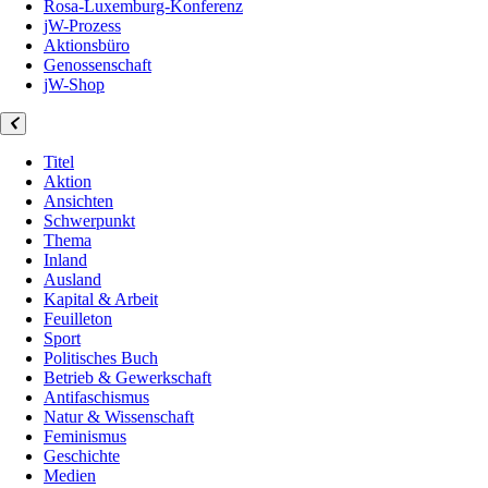
Rosa-Luxemburg-Konferenz
jW-Prozess
Aktionsbüro
Genossenschaft
jW-Shop
Titel
Aktion
Ansichten
Schwerpunkt
Thema
Inland
Ausland
Kapital & Arbeit
Feuilleton
Sport
Politisches Buch
Betrieb & Gewerkschaft
Antifaschismus
Natur & Wissenschaft
Feminismus
Geschichte
Medien