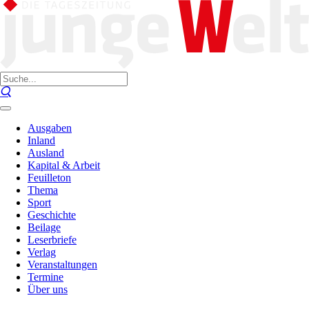
Ausgaben
Inland
Ausland
Kapital & Arbeit
Feuilleton
Thema
Sport
Geschichte
Beilage
Leserbriefe
Verlag
Veranstaltungen
Termine
Über uns