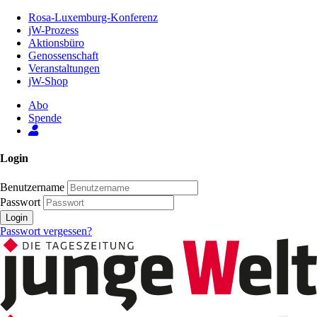
Zum
Rosa-Luxemburg-Konferenz
Inhalt
jW-Prozess
der
Aktionsbüro
Seite
Genossenschaft
Veranstaltungen
jW-Shop
Abo
Spende
Login
Benutzername
Passwort
Login
Passwort vergessen?