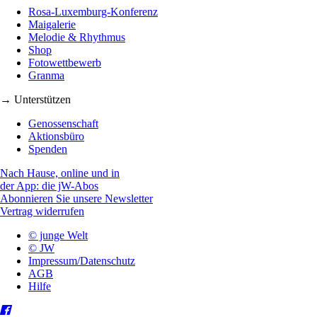
Rosa-Luxemburg-Konferenz
Maigalerie
Melodie & Rhythmus
Shop
Fotowettbewerb
Granma
→ Unterstützen
Genossenschaft
Aktionsbüro
Spenden
Nach Hause, online und in
der App: die jW-Abos
Abonnieren Sie unsere Newsletter
Vertrag widerrufen
© junge Welt
© JW
Impressum/Datenschutz
AGB
Hilfe