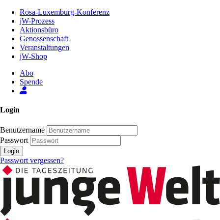
Zum
Rosa-Luxemburg-Konferenz
Inhalt
jW-Prozess
der
Aktionsbüro
Seite
Genossenschaft
Veranstaltungen
jW-Shop
Abo
Spende
Login
Benutzername
Passwort
Login
Passwort vergessen?