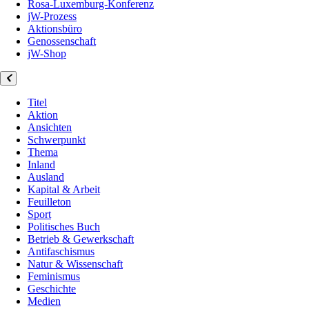
Rosa-Luxemburg-Konferenz
jW-Prozess
Aktionsbüro
Genossenschaft
jW-Shop
Titel
Aktion
Ansichten
Schwerpunkt
Thema
Inland
Ausland
Kapital & Arbeit
Feuilleton
Sport
Politisches Buch
Betrieb & Gewerkschaft
Antifaschismus
Natur & Wissenschaft
Feminismus
Geschichte
Medien