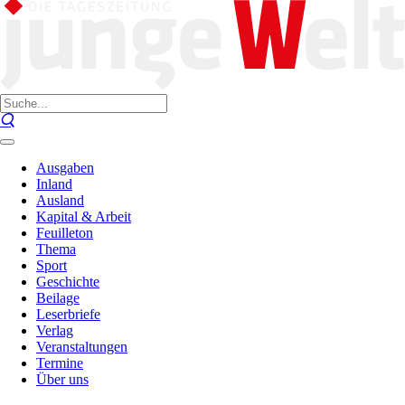
Ausgaben
Inland
Ausland
Kapital & Arbeit
Feuilleton
Thema
Sport
Geschichte
Beilage
Leserbriefe
Verlag
Veranstaltungen
Termine
Über uns