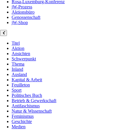
Rosa-Luxemburg-Konferenz
jW-Prozess
Aktionsbüro
Genossenschaft
jW-Shop
Titel
Aktion
Ansichten
Schwerpunkt
Thema
Inland
Ausland
Kapital & Arbeit
Feuilleton
Sport
Politisches Buch
Betrieb & Gewerkschaft
Antifaschismus
Natur & Wissenschaft
Feminismus
Geschichte
Medien