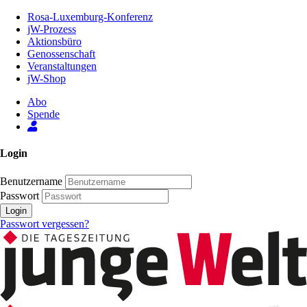
Zum
Rosa-Luxemburg-Konferenz
Inhalt
jW-Prozess
der
Aktionsbüro
Seite
Genossenschaft
Veranstaltungen
jW-Shop
Abo
Spende
Login
Benutzername
Passwort
Login
Passwort vergessen?