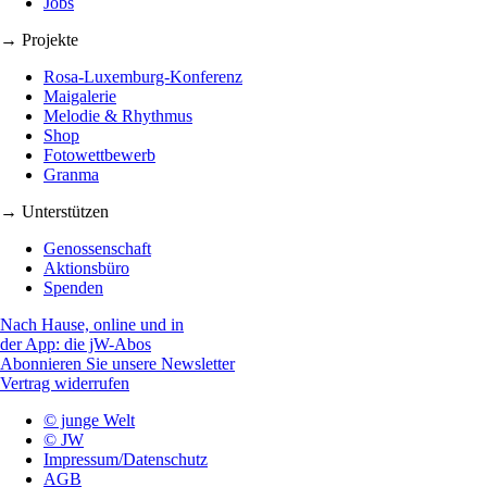
Jobs
→ Projekte
Rosa-Luxemburg-Konferenz
Maigalerie
Melodie & Rhythmus
Shop
Fotowettbewerb
Granma
→ Unterstützen
Genossenschaft
Aktionsbüro
Spenden
Nach Hause, online und in
der App: die jW-Abos
Abonnieren Sie unsere Newsletter
Vertrag widerrufen
© junge Welt
© JW
Impressum/Datenschutz
AGB