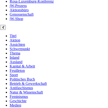
Rosa-Luxemburg-Konferenz
jW-Prozess
Aktionsbüro
Genossenschaft
jW-Shop
Titel
Aktion
Ansichten
Schwerpunkt
Thema
Inland
Ausland
Kapital & Arbeit
Feuilleton
Sport
Politisches Buch
Betrieb & Gewerkschaft
Antifaschismus
Natur & Wissenschaft
Feminismus
Geschichte
Medien