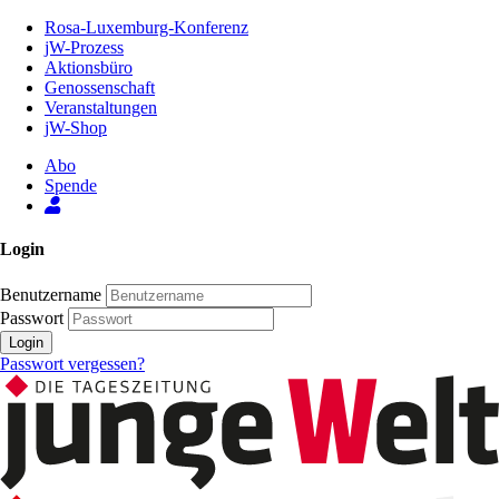
Zum
Rosa-Luxemburg-Konferenz
Inhalt
jW-Prozess
der
Aktionsbüro
Seite
Genossenschaft
Veranstaltungen
jW-Shop
Abo
Spende
Login
Benutzername
Passwort
Login
Passwort vergessen?