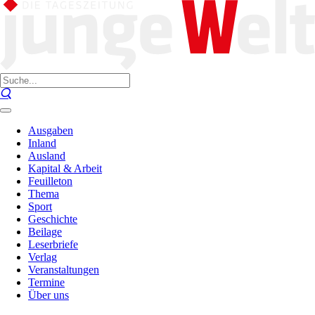
Ausgaben
Inland
Ausland
Kapital & Arbeit
Feuilleton
Thema
Sport
Geschichte
Beilage
Leserbriefe
Verlag
Veranstaltungen
Termine
Über uns