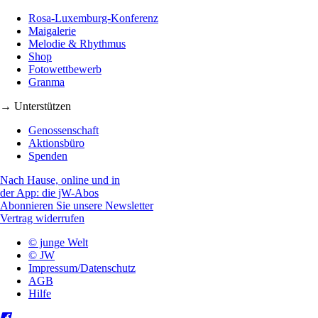
Rosa-Luxemburg-Konferenz
Maigalerie
Melodie & Rhythmus
Shop
Fotowettbewerb
Granma
→ Unterstützen
Genossenschaft
Aktionsbüro
Spenden
Nach Hause, online und in
der App: die jW-Abos
Abonnieren Sie unsere Newsletter
Vertrag widerrufen
© junge Welt
© JW
Impressum/Datenschutz
AGB
Hilfe