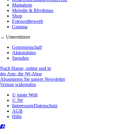
Maigalerie
Melodie & Rhythmus
Shop
Fotowettbewerb
Granma
→ Unterstützen
Genossenschaft
Aktionsbüro
Spenden
Nach Hause, online und in
der App: die jW-Abos
Abonnieren Sie unsere Newsletter
Vertrag widerrufen
© junge Welt
© JW
Impressum/Datenschutz
AGB
Hilfe