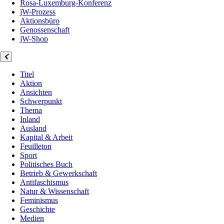
Rosa-Luxemburg-Konferenz
jW-Prozess
Aktionsbüro
Genossenschaft
jW-Shop
Titel
Aktion
Ansichten
Schwerpunkt
Thema
Inland
Ausland
Kapital & Arbeit
Feuilleton
Sport
Politisches Buch
Betrieb & Gewerkschaft
Antifaschismus
Natur & Wissenschaft
Feminismus
Geschichte
Medien