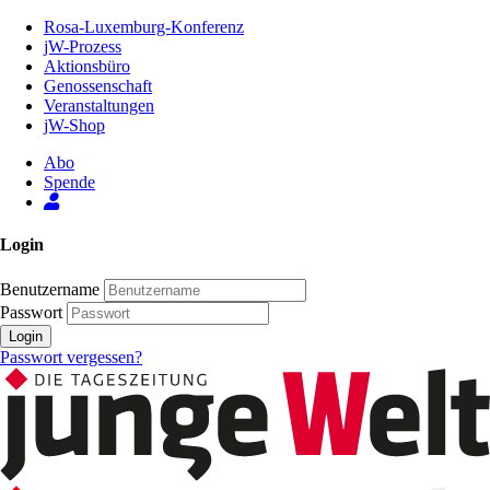
Zum
Rosa-Luxemburg-Konferenz
Inhalt
jW-Prozess
der
Aktionsbüro
Seite
Genossenschaft
Veranstaltungen
jW-Shop
Abo
Spende
Login
Benutzername
Passwort
Login
Passwort vergessen?