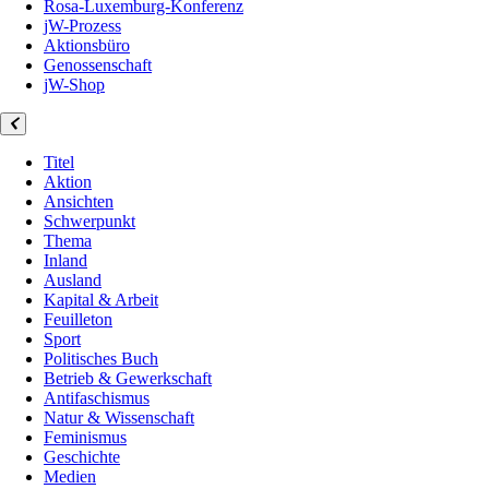
Rosa-Luxemburg-Konferenz
jW-Prozess
Aktionsbüro
Genossenschaft
jW-Shop
Titel
Aktion
Ansichten
Schwerpunkt
Thema
Inland
Ausland
Kapital & Arbeit
Feuilleton
Sport
Politisches Buch
Betrieb & Gewerkschaft
Antifaschismus
Natur & Wissenschaft
Feminismus
Geschichte
Medien