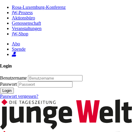
Zum
Rosa-Luxemburg-Konferenz
Inhalt
jW-Prozess
der
Aktionsbüro
Seite
Genossenschaft
Veranstaltungen
jW-Shop
Abo
Spende
Login
Benutzername
Passwort
Login
Passwort vergessen?