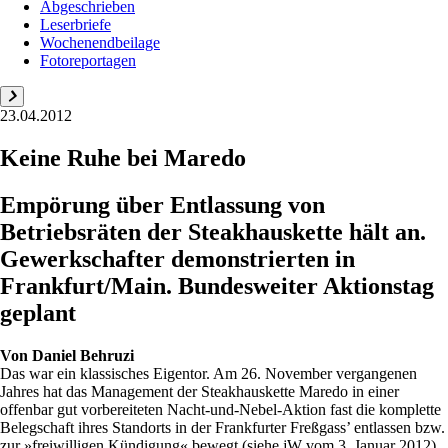
Abgeschrieben
Leserbriefe
Wochenendbeilage
Fotoreportagen
23.04.2012
Keine Ruhe bei Maredo
Empörung über Entlassung von
Betriebsräten der Steakhauskette hält an.
Gewerkschafter ­demonstrierten in
Frankfurt/Main. Bundesweiter Aktionstag
geplant
Von
Daniel Behruzi
Das war ein klassisches Eigentor. Am 26. November vergangenen
Jahres hat das Management der Steakhauskette Maredo in einer
offenbar gut vorbereiteten Nacht-und-Nebel-Aktion fast die komplette
Belegschaft ihres Standorts in der Frankfurter Freßgass’ entlassen bzw.
zur »freiwilligen Kündigung« bewegt (siehe jW vom 3. Januar 2012).