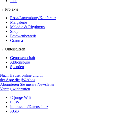
Jobs
→ Projekte
Rosa-Luxemburg-Konferenz
Maigalerie
Melodie & Rhythmus
Shop
Fotowettbewerb
Granma
→ Unterstützen
Genossenschaft
Aktionsbüro
Spenden
Nach Hause, online und in
der App: die jW-Abos
Abonnieren Sie unsere Newsletter
Vertrag widerrufen
© junge Welt
© JW
Impressum/Datenschutz
AGB