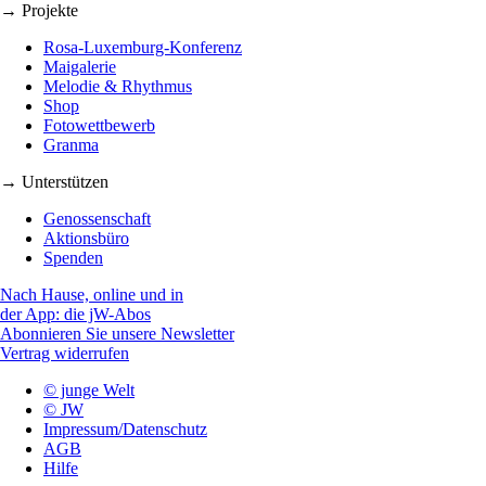
→ Projekte
Rosa-Luxemburg-Konferenz
Maigalerie
Melodie & Rhythmus
Shop
Fotowettbewerb
Granma
→ Unterstützen
Genossenschaft
Aktionsbüro
Spenden
Nach Hause, online und in
der App: die jW-Abos
Abonnieren Sie unsere Newsletter
Vertrag widerrufen
© junge Welt
© JW
Impressum/Datenschutz
AGB
Hilfe