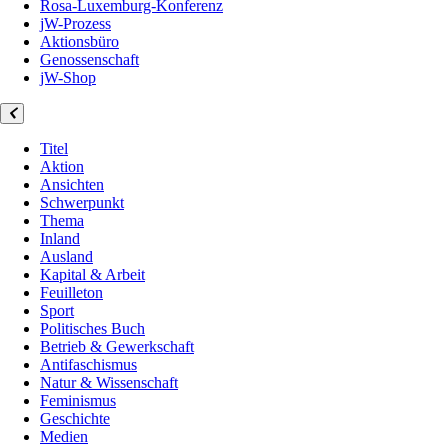
Rosa-Luxemburg-Konferenz
jW-Prozess
Aktionsbüro
Genossenschaft
jW-Shop
Titel
Aktion
Ansichten
Schwerpunkt
Thema
Inland
Ausland
Kapital & Arbeit
Feuilleton
Sport
Politisches Buch
Betrieb & Gewerkschaft
Antifaschismus
Natur & Wissenschaft
Feminismus
Geschichte
Medien