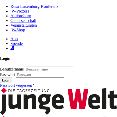
Zum
Rosa-Luxemburg-Konferenz
Inhalt
jW-Prozess
der
Aktionsbüro
Seite
Genossenschaft
Veranstaltungen
jW-Shop
Abo
Spende
Login
Benutzername
Passwort
Login
Passwort vergessen?