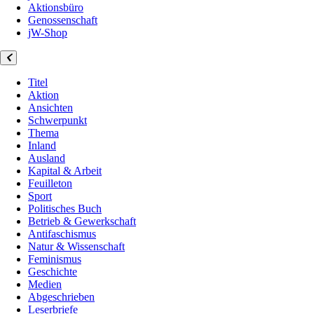
Aktionsbüro
Genossenschaft
jW-Shop
Titel
Aktion
Ansichten
Schwerpunkt
Thema
Inland
Ausland
Kapital & Arbeit
Feuilleton
Sport
Politisches Buch
Betrieb & Gewerkschaft
Antifaschismus
Natur & Wissenschaft
Feminismus
Geschichte
Medien
Abgeschrieben
Leserbriefe