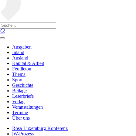
Ausgaben
Inland
Ausland
Kapital & Arbeit
Feuilleton
Thema
Sport
Geschichte
Beilage
Leserbriefe
Verlag
Veranstaltungen
Termine
Über uns
Rosa-Luxemburg-Konferenz
jW-Prozess