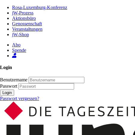
Zum
Rosa-Luxemburg-Konferenz
Inhalt
jW-Prozess
der
Aktionsbüro
Seite
Genossenschaft
Veranstaltungen
jW-Shop
Abo
Spende
Login
Benutzername
Passwort
Login
Passwort vergessen?