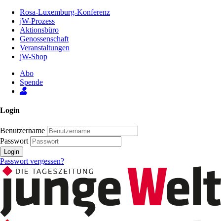
Zum
Rosa-Luxemburg-Konferenz
Inhalt
jW-Prozess
der
Aktionsbüro
Seite
Genossenschaft
Veranstaltungen
jW-Shop
Abo
Spende
Login
Benutzername
Passwort
Login
Passwort vergessen?