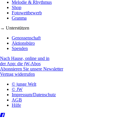
Melodie & Rhythmus
Shop
Fotowettbewerb
Granma
→ Unterstützen
Genossenschaft
Aktionsbüro
Spenden
Nach Hause, online und in
der App: die jW-Abos
Abonnieren Sie unsere Newsletter
Vertrag widerrufen
© junge Welt
© JW
Impressum/Datenschutz
AGB
Hilfe