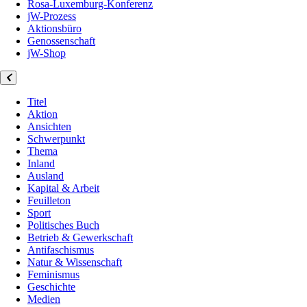
Rosa-Luxemburg-Konferenz
jW-Prozess
Aktionsbüro
Genossenschaft
jW-Shop
Titel
Aktion
Ansichten
Schwerpunkt
Thema
Inland
Ausland
Kapital & Arbeit
Feuilleton
Sport
Politisches Buch
Betrieb & Gewerkschaft
Antifaschismus
Natur & Wissenschaft
Feminismus
Geschichte
Medien