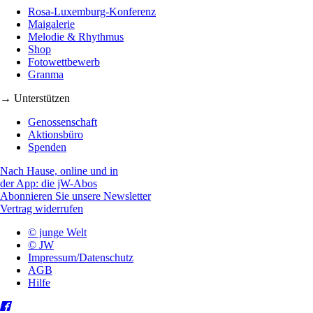
Rosa-Luxemburg-Konferenz
Maigalerie
Melodie & Rhythmus
Shop
Fotowettbewerb
Granma
→ Unterstützen
Genossenschaft
Aktionsbüro
Spenden
Nach Hause, online und in
der App: die jW-Abos
Abonnieren Sie unsere Newsletter
Vertrag widerrufen
© junge Welt
© JW
Impressum/Datenschutz
AGB
Hilfe