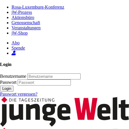
Zum
Rosa-Luxemburg-Konferenz
Inhalt
jW-Prozess
der
Aktionsbüro
Seite
Genossenschaft
Veranstaltungen
jW-Shop
Abo
Spende
Login
Benutzername
Passwort
Login
Passwort vergessen?