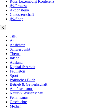
Rosa-Luxemburg-Konferenz
jW-Prozess
Aktionsbüro
Genossenschaft
jW-Shop
Titel
Aktion
Ansichten
Schwerpunkt
Thema
Inland
Ausland
Kapital & Arbeit
Feuilleton
Sport
Politisches Buch
Betrieb & Gewerkschaft
Antifaschismus
Natur & Wissenschaft
Feminismus
Geschichte
Medien