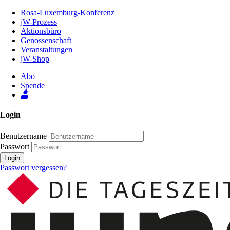
Zum
Rosa-Luxemburg-Konferenz
Inhalt
jW-Prozess
der
Aktionsbüro
Seite
Genossenschaft
Veranstaltungen
jW-Shop
Abo
Spende
Login
Benutzername
Passwort
Login
Passwort vergessen?