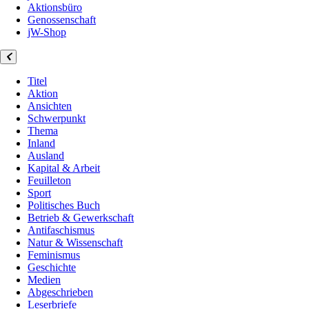
Aktionsbüro
Genossenschaft
jW-Shop
Titel
Aktion
Ansichten
Schwerpunkt
Thema
Inland
Ausland
Kapital & Arbeit
Feuilleton
Sport
Politisches Buch
Betrieb & Gewerkschaft
Antifaschismus
Natur & Wissenschaft
Feminismus
Geschichte
Medien
Abgeschrieben
Leserbriefe