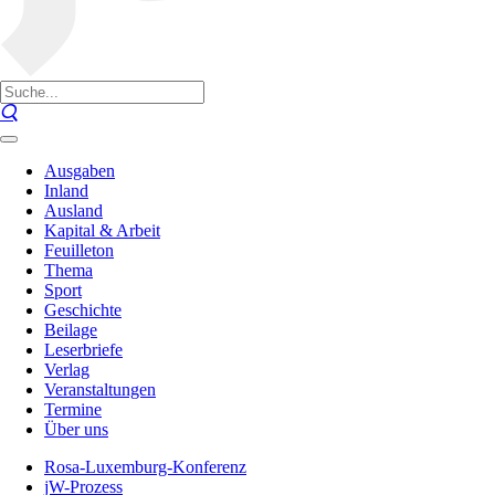
Ausgaben
Inland
Ausland
Kapital & Arbeit
Feuilleton
Thema
Sport
Geschichte
Beilage
Leserbriefe
Verlag
Veranstaltungen
Termine
Über uns
Rosa-Luxemburg-Konferenz
jW-Prozess