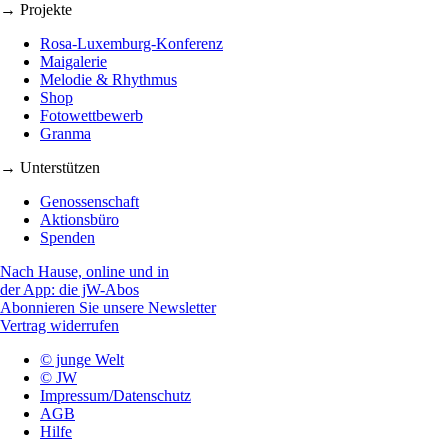
→ Projekte
Rosa-Luxemburg-Konferenz
Maigalerie
Melodie & Rhythmus
Shop
Fotowettbewerb
Granma
→ Unterstützen
Genossenschaft
Aktionsbüro
Spenden
Nach Hause, online und in
der App: die jW-Abos
Abonnieren Sie unsere Newsletter
Vertrag widerrufen
© junge Welt
© JW
Impressum/Datenschutz
AGB
Hilfe