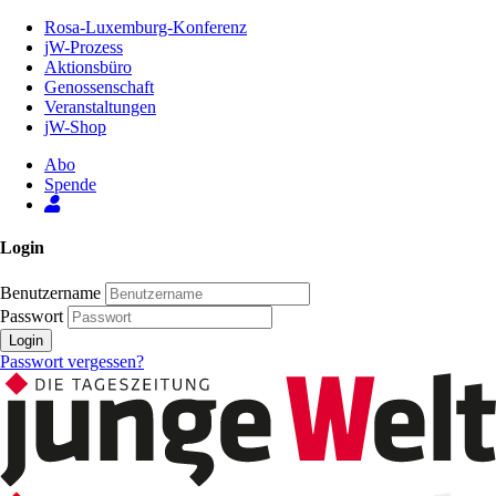
Zum
Rosa-Luxemburg-Konferenz
Inhalt
jW-Prozess
der
Aktionsbüro
Seite
Genossenschaft
Veranstaltungen
jW-Shop
Abo
Spende
Login
Benutzername
Passwort
Login
Passwort vergessen?