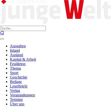
Ausgaben
Inland
Ausland
Kapital & Arbeit
Feuilleton
Thema
Sport
Geschichte
Beilage
Leserbriefe
Verlag
Veranstaltungen
Termine
Über uns