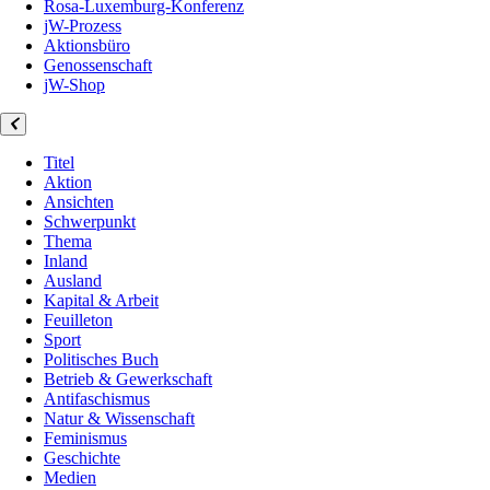
Rosa-Luxemburg-Konferenz
jW-Prozess
Aktionsbüro
Genossenschaft
jW-Shop
Titel
Aktion
Ansichten
Schwerpunkt
Thema
Inland
Ausland
Kapital & Arbeit
Feuilleton
Sport
Politisches Buch
Betrieb & Gewerkschaft
Antifaschismus
Natur & Wissenschaft
Feminismus
Geschichte
Medien