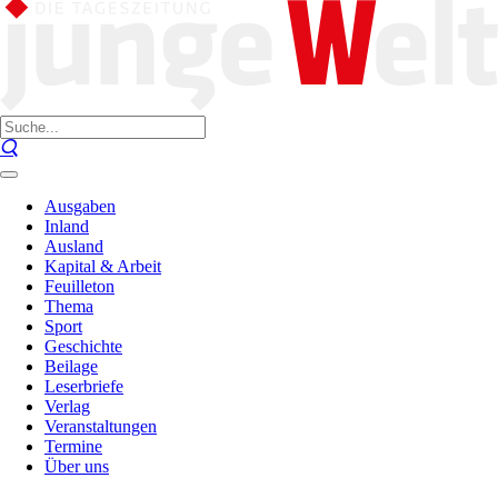
Ausgaben
Inland
Ausland
Kapital & Arbeit
Feuilleton
Thema
Sport
Geschichte
Beilage
Leserbriefe
Verlag
Veranstaltungen
Termine
Über uns