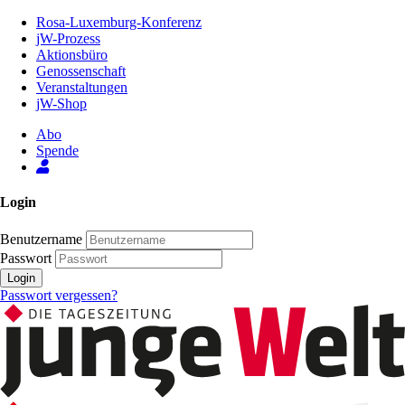
Zum
Rosa-Luxemburg-Konferenz
Inhalt
jW-Prozess
der
Aktionsbüro
Seite
Genossenschaft
Veranstaltungen
jW-Shop
Abo
Spende
Login
Benutzername
Passwort
Login
Passwort vergessen?