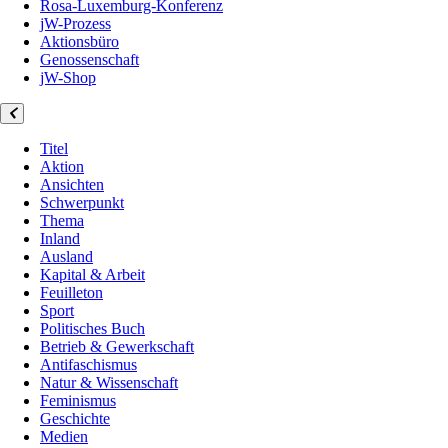
Rosa-Luxemburg-Konferenz
jW-Prozess
Aktionsbüro
Genossenschaft
jW-Shop
Titel
Aktion
Ansichten
Schwerpunkt
Thema
Inland
Ausland
Kapital & Arbeit
Feuilleton
Sport
Politisches Buch
Betrieb & Gewerkschaft
Antifaschismus
Natur & Wissenschaft
Feminismus
Geschichte
Medien