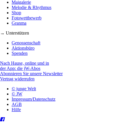
Maigalerie
Melodie & Rhythmus
Shop
Fotowettbewerb
Granma
→ Unterstützen
Genossenschaft
Aktionsbüro
Spenden
Nach Hause, online und in
der App: die jW-Abos
Abonnieren Sie unsere Newsletter
Vertrag widerrufen
© junge Welt
© JW
Impressum/Datenschutz
AGB
Hilfe