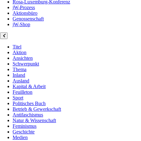
Rosa-Luxemburg-Konferenz
jW-Prozess
Aktionsbüro
Genossenschaft
jW-Shop
Titel
Aktion
Ansichten
Schwerpunkt
Thema
Inland
Ausland
Kapital & Arbeit
Feuilleton
Sport
Politisches Buch
Betrieb & Gewerkschaft
Antifaschismus
Natur & Wissenschaft
Feminismus
Geschichte
Medien