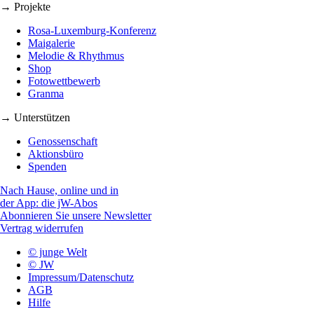
→ Projekte
Rosa-Luxemburg-Konferenz
Maigalerie
Melodie & Rhythmus
Shop
Fotowettbewerb
Granma
→ Unterstützen
Genossenschaft
Aktionsbüro
Spenden
Nach Hause, online und in
der App: die jW-Abos
Abonnieren Sie unsere Newsletter
Vertrag widerrufen
© junge Welt
© JW
Impressum/Datenschutz
AGB
Hilfe