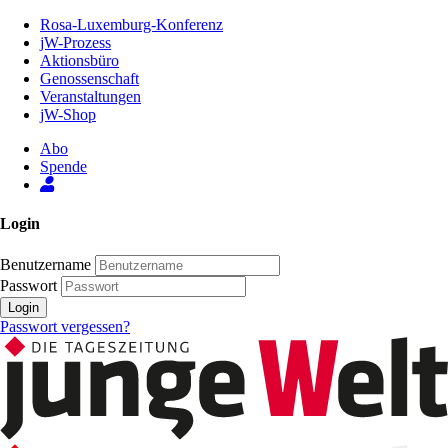
Zum
Rosa-Luxemburg-Konferenz
Inhalt
jW-Prozess
der
Aktionsbüro
Seite
Genossenschaft
Veranstaltungen
jW-Shop
Abo
Spende
Login
Benutzername
Passwort
Login
Passwort vergessen?