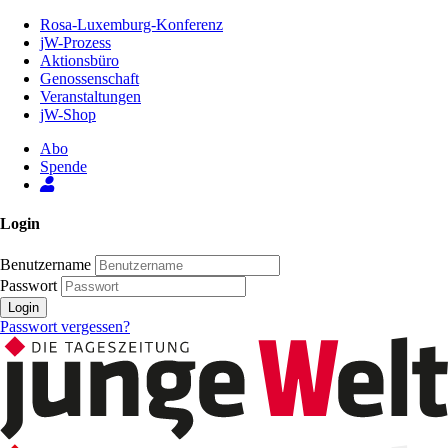
Zum
Rosa-Luxemburg-Konferenz
Inhalt
jW-Prozess
der
Aktionsbüro
Seite
Genossenschaft
Veranstaltungen
jW-Shop
Abo
Spende
Login
Benutzername
Passwort
Login
Passwort vergessen?