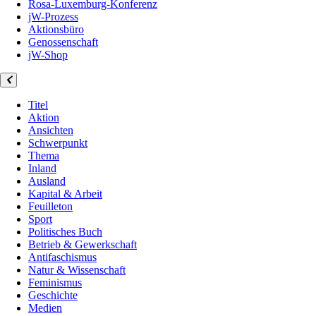
Rosa-Luxemburg-Konferenz
jW-Prozess
Aktionsbüro
Genossenschaft
jW-Shop
Titel
Aktion
Ansichten
Schwerpunkt
Thema
Inland
Ausland
Kapital & Arbeit
Feuilleton
Sport
Politisches Buch
Betrieb & Gewerkschaft
Antifaschismus
Natur & Wissenschaft
Feminismus
Geschichte
Medien