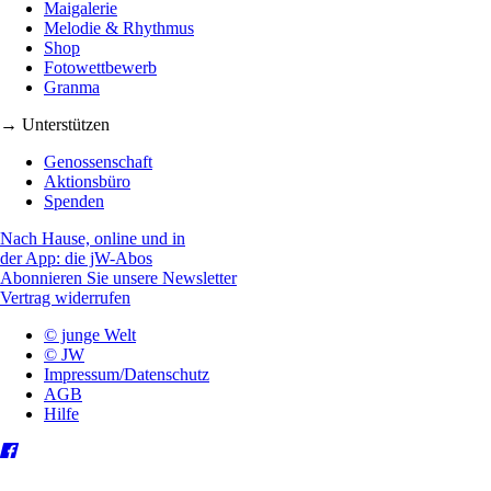
Maigalerie
Melodie & Rhythmus
Shop
Fotowettbewerb
Granma
→ Unterstützen
Genossenschaft
Aktionsbüro
Spenden
Nach Hause, online und in
der App: die jW-Abos
Abonnieren Sie unsere Newsletter
Vertrag widerrufen
© junge Welt
© JW
Impressum/Datenschutz
AGB
Hilfe