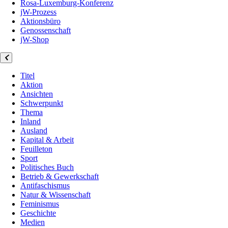
Rosa-Luxemburg-Konferenz
jW-Prozess
Aktionsbüro
Genossenschaft
jW-Shop
Titel
Aktion
Ansichten
Schwerpunkt
Thema
Inland
Ausland
Kapital & Arbeit
Feuilleton
Sport
Politisches Buch
Betrieb & Gewerkschaft
Antifaschismus
Natur & Wissenschaft
Feminismus
Geschichte
Medien