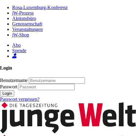
Zum
Rosa-Luxemburg-Konferenz
Inhalt
jW-Prozess
der
Aktionsbüro
Seite
Genossenschaft
Veranstaltungen
jW-Shop
Abo
Spende
Login
Benutzername
Passwort
Login
Passwort vergessen?