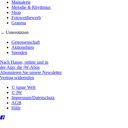
Maigalerie
Melodie & Rhythmus
Shop
Fotowettbewerb
Granma
→ Unterstützen
Genossenschaft
Aktionsbüro
Spenden
Nach Hause, online und in
der App: die jW-Abos
Abonnieren Sie unsere Newsletter
Vertrag widerrufen
© junge Welt
© JW
Impressum/Datenschutz
AGB
Hilfe