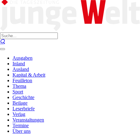
Ausgaben
Inland
Ausland
Kapital & Arbeit
Feuilleton
Thema
Sport
Geschichte
Beilage
Leserbriefe
Verlag
Veranstaltungen
Termine
Über uns