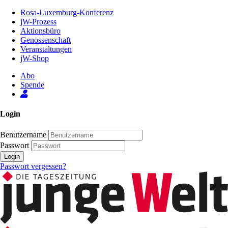
Zum
Rosa-Luxemburg-Konferenz
Inhalt
jW-Prozess
der
Aktionsbüro
Seite
Genossenschaft
Veranstaltungen
jW-Shop
Abo
Spende
Login
Benutzername
Passwort
Login
Passwort vergessen?