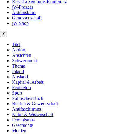
Rosa-Luxemburg-Konferenz
jW-Prozess
Aktionsbüro
Genossenschaft
jW-Shop
Titel
Aktion
Ansichten
Schwerpunkt
Thema
Inland
Ausland
Kapital & Arbeit
Feuilleton
Sport
Politisches Buch
Betrieb & Gewerkschaft
Antifaschismus
Natur & Wissenschaft
Feminismus
Geschichte
Medien