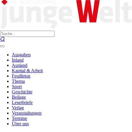
Ausgaben
Inland
Ausland
Kapital & Arbeit
Feuilleton
Thema
Sport
Geschichte
Beilage
Leserbriefe
Verlag
Veranstaltungen
Termine
Über uns