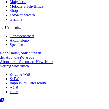
Maigalerie
Melodie & Rhythmus
Shop
Fotowettbewerb
Granma
→ Unterstützen
Genossenschaft
Aktionsbüro
Spenden
Nach Hause, online und in
der App: die jW-Abos
Abonnieren Sie unsere Newsletter
Vertrag widerrufen
© junge Welt
© JW
Impressum/Datenschutz
AGB
Hilfe