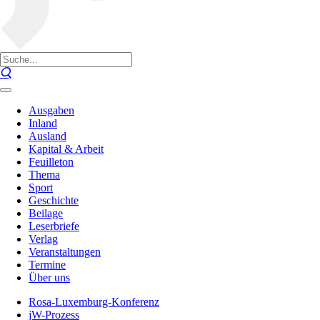
Ausgaben
Inland
Ausland
Kapital & Arbeit
Feuilleton
Thema
Sport
Geschichte
Beilage
Leserbriefe
Verlag
Veranstaltungen
Termine
Über uns
Rosa-Luxemburg-Konferenz
jW-Prozess