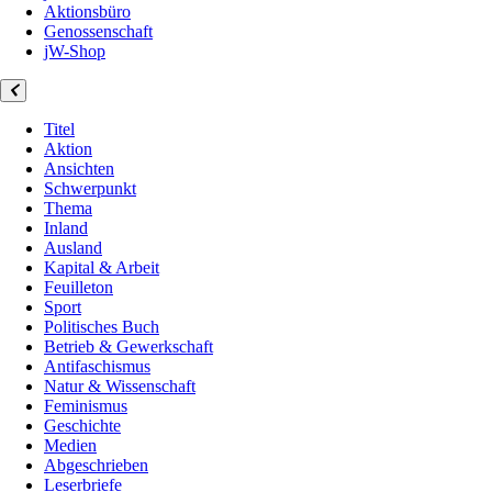
Aktionsbüro
Genossenschaft
jW-Shop
Titel
Aktion
Ansichten
Schwerpunkt
Thema
Inland
Ausland
Kapital & Arbeit
Feuilleton
Sport
Politisches Buch
Betrieb & Gewerkschaft
Antifaschismus
Natur & Wissenschaft
Feminismus
Geschichte
Medien
Abgeschrieben
Leserbriefe