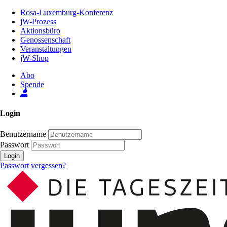
Zum
Rosa-Luxemburg-Konferenz
Inhalt
jW-Prozess
der
Aktionsbüro
Seite
Genossenschaft
Veranstaltungen
jW-Shop
Abo
Spende
Login
Benutzername
Passwort
Login
Passwort vergessen?