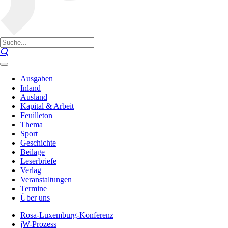
Ausgaben
Inland
Ausland
Kapital & Arbeit
Feuilleton
Thema
Sport
Geschichte
Beilage
Leserbriefe
Verlag
Veranstaltungen
Termine
Über uns
Rosa-Luxemburg-Konferenz
jW-Prozess