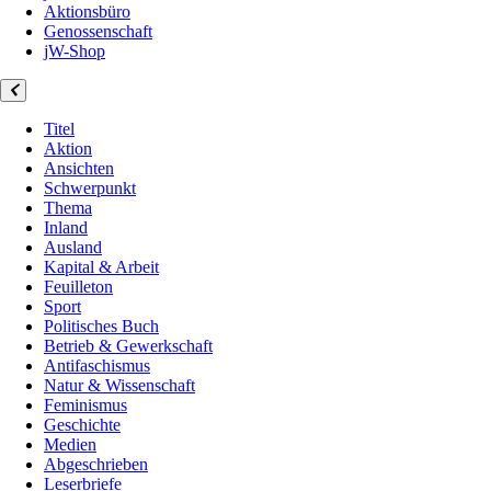
Aktionsbüro
Genossenschaft
jW-Shop
Titel
Aktion
Ansichten
Schwerpunkt
Thema
Inland
Ausland
Kapital & Arbeit
Feuilleton
Sport
Politisches Buch
Betrieb & Gewerkschaft
Antifaschismus
Natur & Wissenschaft
Feminismus
Geschichte
Medien
Abgeschrieben
Leserbriefe