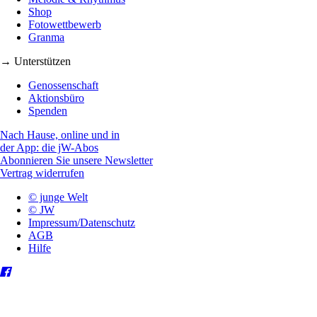
Shop
Fotowettbewerb
Granma
→ Unterstützen
Genossenschaft
Aktionsbüro
Spenden
Nach Hause, online und in
der App: die jW-Abos
Abonnieren Sie unsere Newsletter
Vertrag widerrufen
© junge Welt
© JW
Impressum/Datenschutz
AGB
Hilfe