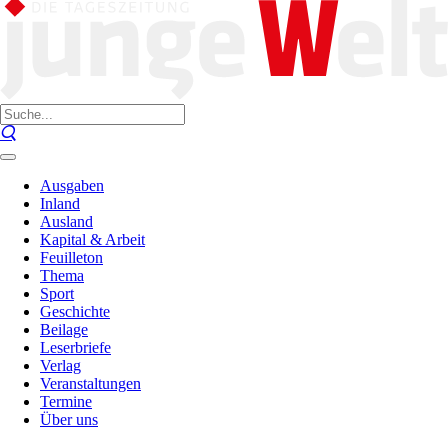
Ausgaben
Inland
Ausland
Kapital & Arbeit
Feuilleton
Thema
Sport
Geschichte
Beilage
Leserbriefe
Verlag
Veranstaltungen
Termine
Über uns