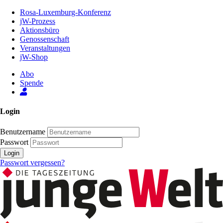
Zum
Rosa-Luxemburg-Konferenz
Inhalt
jW-Prozess
der
Aktionsbüro
Seite
Genossenschaft
Veranstaltungen
jW-Shop
Abo
Spende
Login
Benutzername
Passwort
Login
Passwort vergessen?