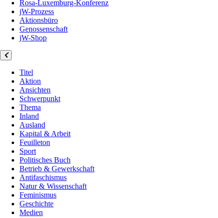
Rosa-Luxemburg-Konferenz
jW-Prozess
Aktionsbüro
Genossenschaft
jW-Shop
Titel
Aktion
Ansichten
Schwerpunkt
Thema
Inland
Ausland
Kapital & Arbeit
Feuilleton
Sport
Politisches Buch
Betrieb & Gewerkschaft
Antifaschismus
Natur & Wissenschaft
Feminismus
Geschichte
Medien