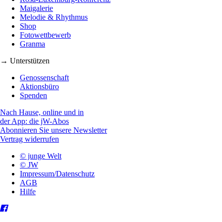
Maigalerie
Melodie & Rhythmus
Shop
Fotowettbewerb
Granma
→ Unterstützen
Genossenschaft
Aktionsbüro
Spenden
Nach Hause, online und in
der App: die jW-Abos
Abonnieren Sie unsere Newsletter
Vertrag widerrufen
© junge Welt
© JW
Impressum/Datenschutz
AGB
Hilfe