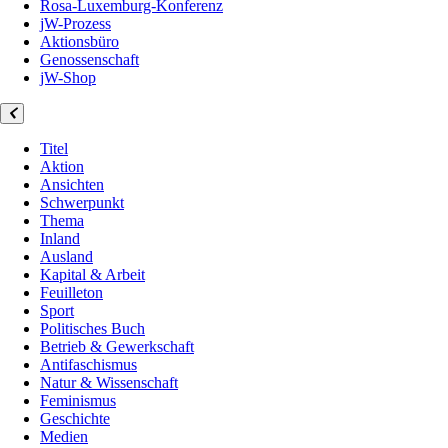
Rosa-Luxemburg-Konferenz
jW-Prozess
Aktionsbüro
Genossenschaft
jW-Shop
Titel
Aktion
Ansichten
Schwerpunkt
Thema
Inland
Ausland
Kapital & Arbeit
Feuilleton
Sport
Politisches Buch
Betrieb & Gewerkschaft
Antifaschismus
Natur & Wissenschaft
Feminismus
Geschichte
Medien