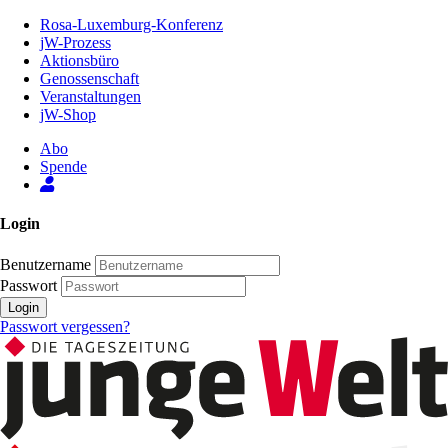
Zum
Rosa-Luxemburg-Konferenz
Inhalt
jW-Prozess
der
Aktionsbüro
Seite
Genossenschaft
Veranstaltungen
jW-Shop
Abo
Spende
Login
Benutzername
Passwort
Login
Passwort vergessen?