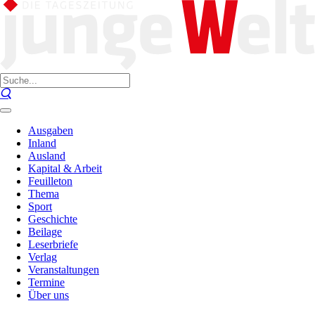
Ausgaben
Inland
Ausland
Kapital & Arbeit
Feuilleton
Thema
Sport
Geschichte
Beilage
Leserbriefe
Verlag
Veranstaltungen
Termine
Über uns