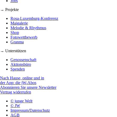
Jobs
→ Projekte
Rosa-Luxemburg-Konferenz
Maigalerie
Melodie & Rhythmus
Shop
Fotowettbewerb
Granma
→ Unterstützen
Genossenschaft
Aktionsbüro
Spenden
Nach Hause, online und in
der App: die jW-Abos
Abonnieren Sie unsere Newsletter
Vertrag widerrufen
© junge Welt
© JW
Impressum/Datenschutz
AGB