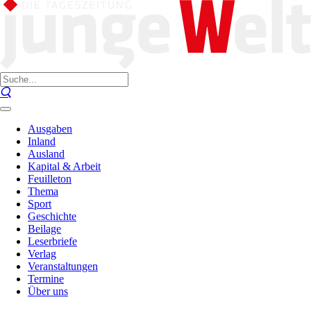
Ausgaben
Inland
Ausland
Kapital & Arbeit
Feuilleton
Thema
Sport
Geschichte
Beilage
Leserbriefe
Verlag
Veranstaltungen
Termine
Über uns