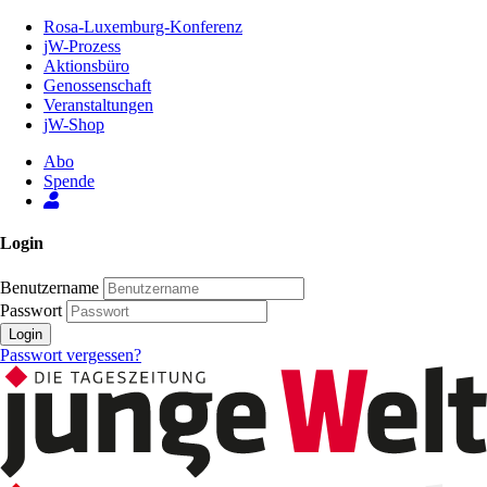
Zum
Rosa-Luxemburg-Konferenz
Inhalt
jW-Prozess
der
Aktionsbüro
Seite
Genossenschaft
Veranstaltungen
jW-Shop
Abo
Spende
Login
Benutzername
Passwort
Login
Passwort vergessen?