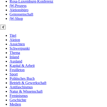
Rosa-Luxemburg-Konferenz
jW-Prozess
Aktionsbüro
Genossenschaft
jW-Shop
Titel
Aktion
Ansichten
Schwerpunkt
Thema
Inland
Ausland
Kapital & Arbeit
Feuilleton
Sport
Politisches Buch
Betrieb & Gewerkschaft
Antifaschismus
Natur & Wissenschaft
Feminismus
Geschichte
Medien