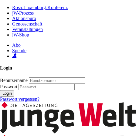
Zum
Rosa-Luxemburg-Konferenz
Inhalt
jW-Prozess
der
Aktionsbüro
Seite
Genossenschaft
Veranstaltungen
jW-Shop
Abo
Spende
Login
Benutzername
Passwort
Login
Passwort vergessen?