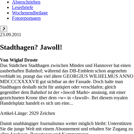
Abgeschrieben
Leserbriefe
Wochenendbeilage
Fotoreportagen
23.09.2011
Stadthagen? Jawoll!
Von
Wiglaf Droste
Das Städtchen Stadthagen zwischen Minden und Hannover hat einen
zauberhaften Bahnhof; während das DB-Emblem schon angenehm
verblaßt ist, prangt das viel ältere GEORGIUS WILHELMUS ANNO
MDCCCXXXXVII gut sichtbar an der Fassade. Doch halte man
Stadthagen deshalb nicht für antiqiert oder verschlafen; gleich
gegenüber dem Bahnhof ist der »Jawoll Markt« ansässig, mit einer
gezeichneten Krone über dem »w« in »Jawoll«. Bei diesem royalen
Handelsplatz handelt es sich um eine...
Artikel-Länge: 2929 Zeichen
Damit unabhängiger Journalismus weiter möglich bleibt: Unterstützen
Sie die junge Welt mit einem Abonnement und erhalten Sie Zugang zu