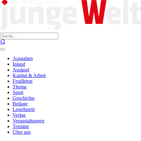
Ausgaben
Inland
Ausland
Kapital & Arbeit
Feuilleton
Thema
Sport
Geschichte
Beilage
Leserbriefe
Verlag
Veranstaltungen
Termine
Über uns