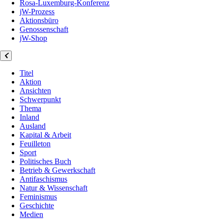
Rosa-Luxemburg-Konferenz
jW-Prozess
Aktionsbüro
Genossenschaft
jW-Shop
Titel
Aktion
Ansichten
Schwerpunkt
Thema
Inland
Ausland
Kapital & Arbeit
Feuilleton
Sport
Politisches Buch
Betrieb & Gewerkschaft
Antifaschismus
Natur & Wissenschaft
Feminismus
Geschichte
Medien