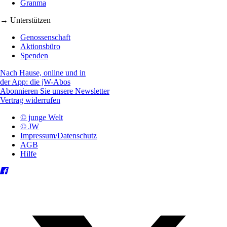
Granma
→ Unterstützen
Genossenschaft
Aktionsbüro
Spenden
Nach Hause, online und in
der App: die jW-Abos
Abonnieren Sie unsere Newsletter
Vertrag widerrufen
© junge Welt
© JW
Impressum/Datenschutz
AGB
Hilfe