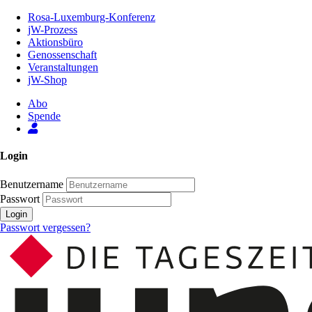
Zum
Rosa-Luxemburg-Konferenz
Inhalt
jW-Prozess
der
Aktionsbüro
Seite
Genossenschaft
Veranstaltungen
jW-Shop
Abo
Spende
Login
Benutzername
Passwort
Login
Passwort vergessen?