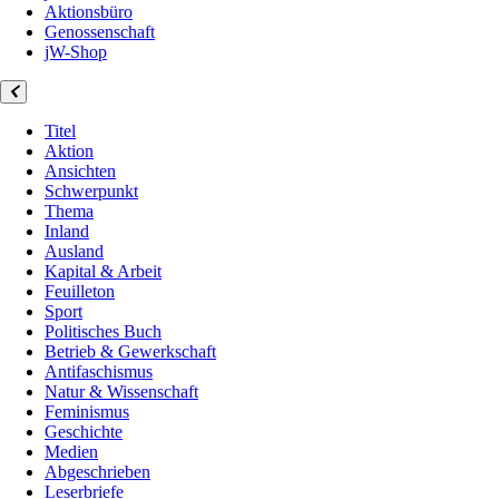
Aktionsbüro
Genossenschaft
jW-Shop
Titel
Aktion
Ansichten
Schwerpunkt
Thema
Inland
Ausland
Kapital & Arbeit
Feuilleton
Sport
Politisches Buch
Betrieb & Gewerkschaft
Antifaschismus
Natur & Wissenschaft
Feminismus
Geschichte
Medien
Abgeschrieben
Leserbriefe