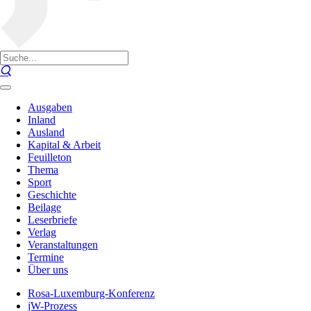
Ausgaben
Inland
Ausland
Kapital & Arbeit
Feuilleton
Thema
Sport
Geschichte
Beilage
Leserbriefe
Verlag
Veranstaltungen
Termine
Über uns
Rosa-Luxemburg-Konferenz
jW-Prozess