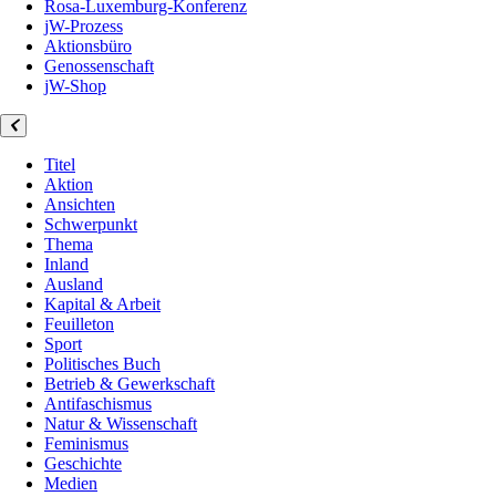
Rosa-Luxemburg-Konferenz
jW-Prozess
Aktionsbüro
Genossenschaft
jW-Shop
Titel
Aktion
Ansichten
Schwerpunkt
Thema
Inland
Ausland
Kapital & Arbeit
Feuilleton
Sport
Politisches Buch
Betrieb & Gewerkschaft
Antifaschismus
Natur & Wissenschaft
Feminismus
Geschichte
Medien