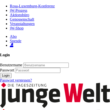
Zum
Rosa-Luxemburg-Konferenz
Inhalt
jW-Prozess
der
Aktionsbüro
Seite
Genossenschaft
Veranstaltungen
jW-Shop
Abo
Spende
Login
Benutzername
Passwort
Login
Passwort vergessen?