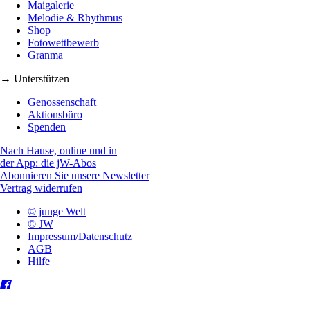
Maigalerie
Melodie & Rhythmus
Shop
Fotowettbewerb
Granma
→ Unterstützen
Genossenschaft
Aktionsbüro
Spenden
Nach Hause, online und in
der App: die jW-Abos
Abonnieren Sie unsere Newsletter
Vertrag widerrufen
© junge Welt
© JW
Impressum/Datenschutz
AGB
Hilfe