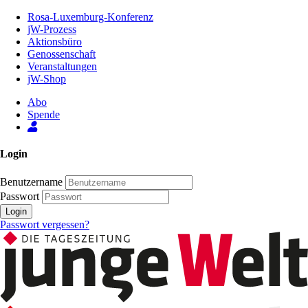
Zum
Rosa-Luxemburg-Konferenz
Inhalt
jW-Prozess
der
Aktionsbüro
Seite
Genossenschaft
Veranstaltungen
jW-Shop
Abo
Spende
Login
Benutzername
Passwort
Login
Passwort vergessen?