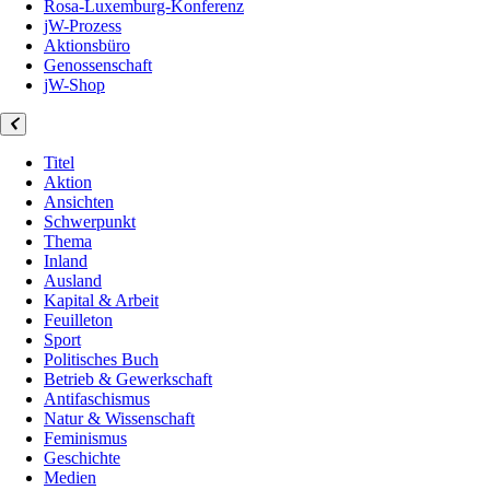
Rosa-Luxemburg-Konferenz
jW-Prozess
Aktionsbüro
Genossenschaft
jW-Shop
Titel
Aktion
Ansichten
Schwerpunkt
Thema
Inland
Ausland
Kapital & Arbeit
Feuilleton
Sport
Politisches Buch
Betrieb & Gewerkschaft
Antifaschismus
Natur & Wissenschaft
Feminismus
Geschichte
Medien