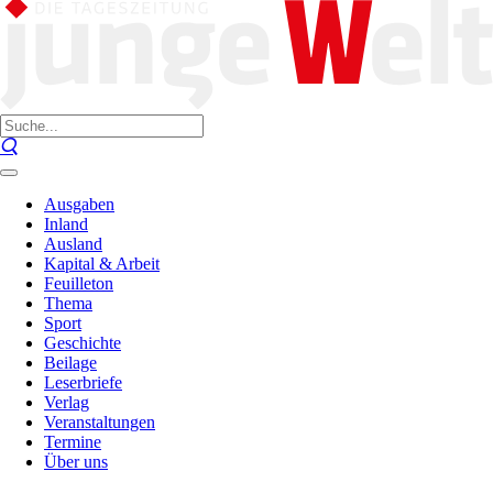
Ausgaben
Inland
Ausland
Kapital & Arbeit
Feuilleton
Thema
Sport
Geschichte
Beilage
Leserbriefe
Verlag
Veranstaltungen
Termine
Über uns