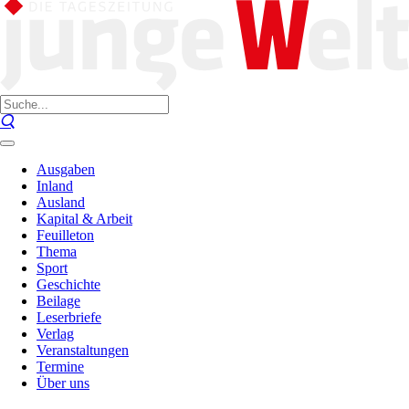
Ausgaben
Inland
Ausland
Kapital & Arbeit
Feuilleton
Thema
Sport
Geschichte
Beilage
Leserbriefe
Verlag
Veranstaltungen
Termine
Über uns