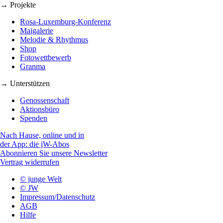
→ Projekte
Rosa-Luxemburg-Konferenz
Maigalerie
Melodie & Rhythmus
Shop
Fotowettbewerb
Granma
→ Unterstützen
Genossenschaft
Aktionsbüro
Spenden
Nach Hause, online und in
der App: die jW-Abos
Abonnieren Sie unsere Newsletter
Vertrag widerrufen
© junge Welt
© JW
Impressum/Datenschutz
AGB
Hilfe