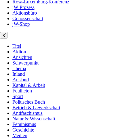
Rosa-Luxemburg-Konferenz
jW-Prozess
Aktionsbüro
Genossenschaft
jW-Shop
Titel
Aktion
Ansichten
Schwerpunkt
Thema
Inland
Ausland
Kapital & Arbeit
Feuilleton
Sport
Politisches Buch
Betrieb & Gewerkschaft
Antifaschismus
Natur & Wissenschaft
Feminismus
Geschichte
Medien