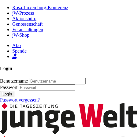
Zum
Rosa-Luxemburg-Konferenz
Inhalt
jW-Prozess
der
Aktionsbüro
Seite
Genossenschaft
Veranstaltungen
jW-Shop
Abo
Spende
Login
Benutzername
Passwort
Login
Passwort vergessen?