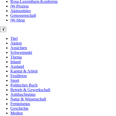
Rosa-Luxemburg-Konferenz
jW-Prozess
Aktionsbüro
Genossenschaft
jW-Shop
Titel
Aktion
Ansichten
Schwerpunkt
Thema
Inland
Ausland
Kapital & Arbeit
Feuilleton
Sport
Politisches Buch
Betrieb & Gewerkschaft
Antifaschismus
Natur & Wissenschaft
Feminismus
Geschichte
Medien