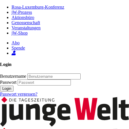
Zum
Rosa-Luxemburg-Konferenz
Inhalt
jW-Prozess
der
Aktionsbüro
Seite
Genossenschaft
Veranstaltungen
jW-Shop
Abo
Spende
Login
Benutzername
Passwort
Login
Passwort vergessen?