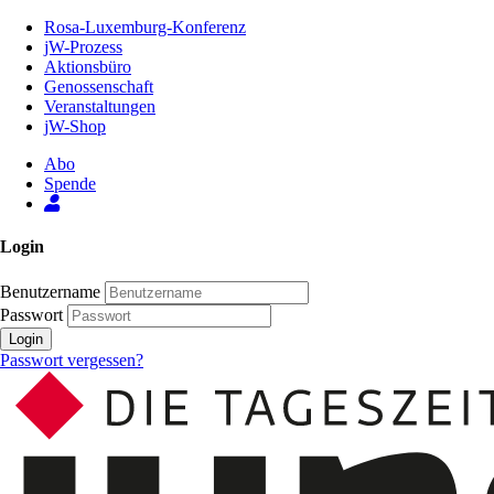
Zum
Rosa-Luxemburg-Konferenz
Inhalt
jW-Prozess
der
Aktionsbüro
Seite
Genossenschaft
Veranstaltungen
jW-Shop
Abo
Spende
Login
Benutzername
Passwort
Login
Passwort vergessen?