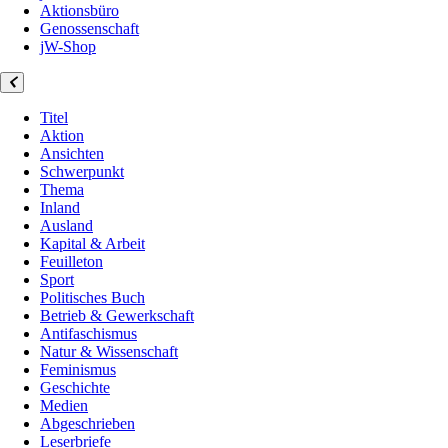
Aktionsbüro
Genossenschaft
jW-Shop
Titel
Aktion
Ansichten
Schwerpunkt
Thema
Inland
Ausland
Kapital & Arbeit
Feuilleton
Sport
Politisches Buch
Betrieb & Gewerkschaft
Antifaschismus
Natur & Wissenschaft
Feminismus
Geschichte
Medien
Abgeschrieben
Leserbriefe