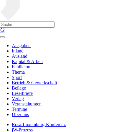
Ausgaben
Inland
Ausland
Kapital & Arbeit
Feuilleton
Thema
Sport
Betrieb & Gewerkschaft
Beilage
Leserbriefe
Verlag
Veranstaltungen
Termine
Über uns
Rosa-Luxemburg-Konferenz
jW-Prozess