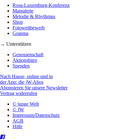
Rosa-Luxemburg-Konferenz
Maigalerie
Melodie & Rhythmus
Shop
Fotowettbewerb
Granma
→ Unterstützen
Genossenschaft
Aktionsbüro
Spenden
Nach Hause, online und in
der App: die jW-Abos
Abonnieren Sie unsere Newsletter
Vertrag widerrufen
© junge Welt
© JW
Impressum/Datenschutz
AGB
Hilfe