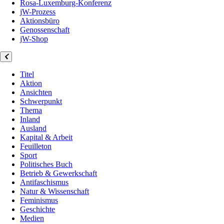
Rosa-Luxemburg-Konferenz
jW-Prozess
Aktionsbüro
Genossenschaft
jW-Shop
Titel
Aktion
Ansichten
Schwerpunkt
Thema
Inland
Ausland
Kapital & Arbeit
Feuilleton
Sport
Politisches Buch
Betrieb & Gewerkschaft
Antifaschismus
Natur & Wissenschaft
Feminismus
Geschichte
Medien