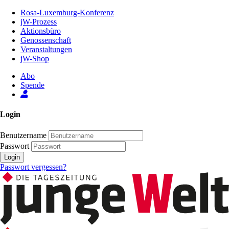
Zum
Rosa-Luxemburg-Konferenz
Inhalt
jW-Prozess
der
Aktionsbüro
Seite
Genossenschaft
Veranstaltungen
jW-Shop
Abo
Spende
Login
Benutzername
Passwort
Login
Passwort vergessen?