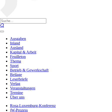
Ausgaben
Inland
Ausland
Kapital & Arbeit
Feuilleton
Thema
Sport
Betrieb & Gewerkschaft
Beilage
Leserbriefe
Verlag
Veranstaltungen
Termine
Über uns
Rosa-Luxemburg-Konferenz
jW-Prozess