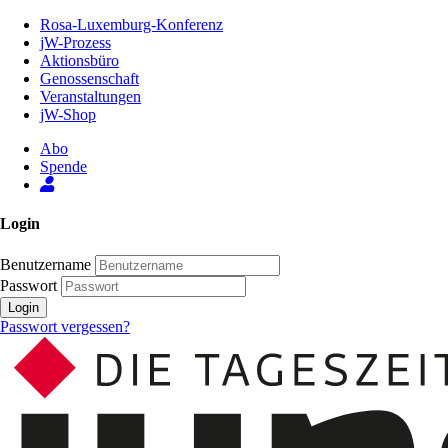
Zum
Rosa-Luxemburg-Konferenz
Inhalt
jW-Prozess
der
Aktionsbüro
Seite
Genossenschaft
Veranstaltungen
jW-Shop
Abo
Spende
Login
Benutzername
Passwort
Login
Passwort vergessen?