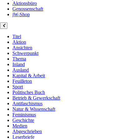
Aktionsbüro
Genossenschaft
jW-Shop
Titel
Aktion
Ansichten
Schwerpunkt
Thema
Inland
Ausland
Kapital & Arbeit
Feuilleton
Sport
Politisches Buch
Betrieb & Gewerkschaft
Antifaschismus
Natur & Wissenschaft
Feminismus
Geschichte
Medien
Abgeschrieben
Leserbriefe