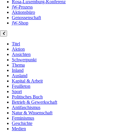
Rosa-Luxemburg-Konferenz
jW-Prozess
Aktionsbüro
Genossenschaft
jW-Shop
Titel
Aktion
Ansichten
Schwerpunkt
Thema
Inland
Ausland
Kapital & Arbeit
Feuilleton
Sport
Politisches Buch
Betrieb & Gewerkschaft
Antifaschismus
Natur & Wissenschaft
Feminismus
Geschichte
Medien