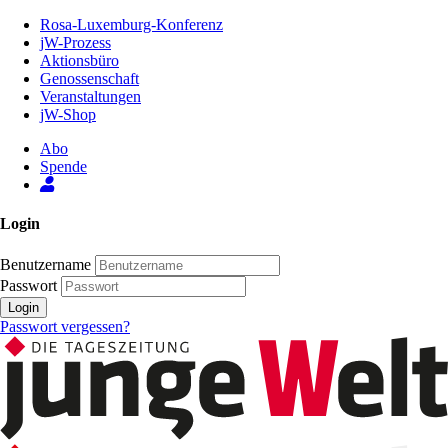
Zum
Rosa-Luxemburg-Konferenz
Inhalt
jW-Prozess
der
Aktionsbüro
Seite
Genossenschaft
Veranstaltungen
jW-Shop
Abo
Spende
Login
Benutzername
Passwort
Login
Passwort vergessen?