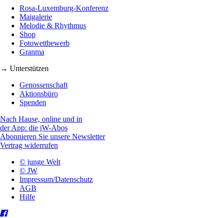
Rosa-Luxemburg-Konferenz
Maigalerie
Melodie & Rhythmus
Shop
Fotowettbewerb
Granma
→ Unterstützen
Genossenschaft
Aktionsbüro
Spenden
Nach Hause, online und in
der App: die jW-Abos
Abonnieren Sie unsere Newsletter
Vertrag widerrufen
© junge Welt
© JW
Impressum/Datenschutz
AGB
Hilfe