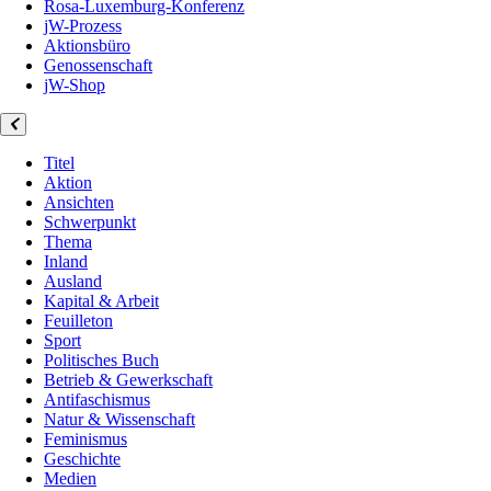
Rosa-Luxemburg-Konferenz
jW-Prozess
Aktionsbüro
Genossenschaft
jW-Shop
Titel
Aktion
Ansichten
Schwerpunkt
Thema
Inland
Ausland
Kapital & Arbeit
Feuilleton
Sport
Politisches Buch
Betrieb & Gewerkschaft
Antifaschismus
Natur & Wissenschaft
Feminismus
Geschichte
Medien