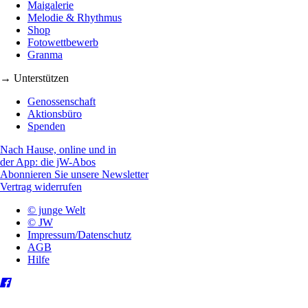
Maigalerie
Melodie & Rhythmus
Shop
Fotowettbewerb
Granma
→ Unterstützen
Genossenschaft
Aktionsbüro
Spenden
Nach Hause, online und in
der App: die jW-Abos
Abonnieren Sie unsere Newsletter
Vertrag widerrufen
© junge Welt
© JW
Impressum/Datenschutz
AGB
Hilfe