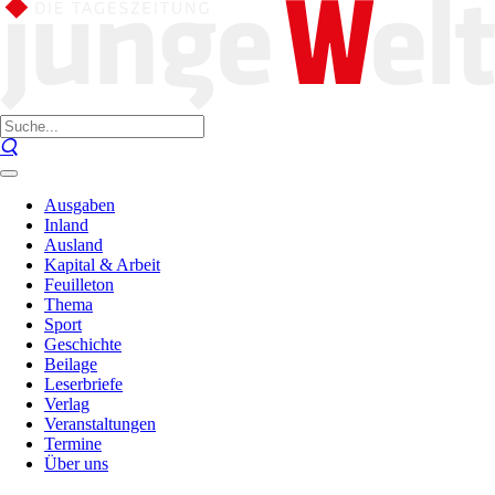
Ausgaben
Inland
Ausland
Kapital & Arbeit
Feuilleton
Thema
Sport
Geschichte
Beilage
Leserbriefe
Verlag
Veranstaltungen
Termine
Über uns