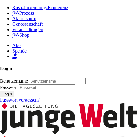
Zum
Rosa-Luxemburg-Konferenz
Inhalt
jW-Prozess
der
Aktionsbüro
Seite
Genossenschaft
Veranstaltungen
jW-Shop
Abo
Spende
Login
Benutzername
Passwort
Login
Passwort vergessen?