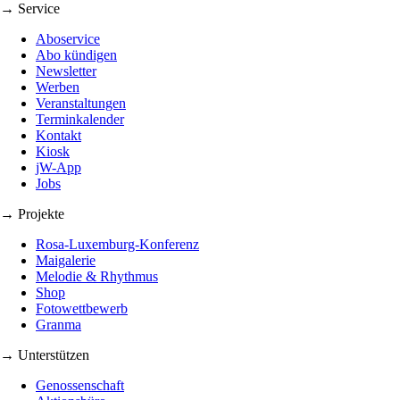
→ Service
Aboservice
Abo kündigen
Newsletter
Werben
Veranstaltungen
Terminkalender
Kontakt
Kiosk
jW-App
Jobs
→ Projekte
Rosa-Luxemburg-Konferenz
Maigalerie
Melodie & Rhythmus
Shop
Fotowettbewerb
Granma
→ Unterstützen
Genossenschaft