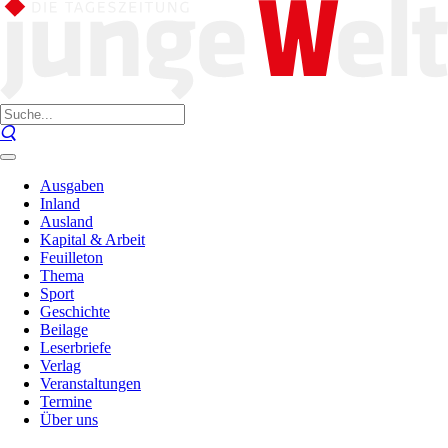
Ausgaben
Inland
Ausland
Kapital & Arbeit
Feuilleton
Thema
Sport
Geschichte
Beilage
Leserbriefe
Verlag
Veranstaltungen
Termine
Über uns