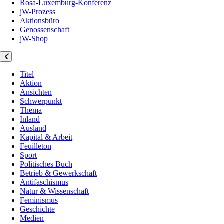
Rosa-Luxemburg-Konferenz
jW-Prozess
Aktionsbüro
Genossenschaft
jW-Shop
Titel
Aktion
Ansichten
Schwerpunkt
Thema
Inland
Ausland
Kapital & Arbeit
Feuilleton
Sport
Politisches Buch
Betrieb & Gewerkschaft
Antifaschismus
Natur & Wissenschaft
Feminismus
Geschichte
Medien