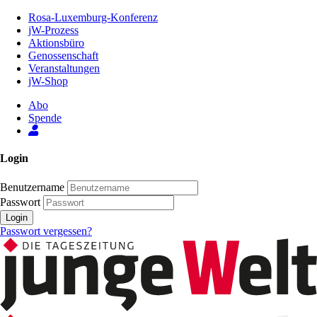
Zum
Rosa-Luxemburg-Konferenz
Inhalt
jW-Prozess
der
Aktionsbüro
Seite
Genossenschaft
Veranstaltungen
jW-Shop
Abo
Spende
Login
Benutzername
Passwort
Login
Passwort vergessen?