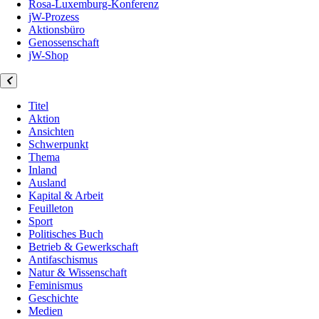
Rosa-Luxemburg-Konferenz
jW-Prozess
Aktionsbüro
Genossenschaft
jW-Shop
Titel
Aktion
Ansichten
Schwerpunkt
Thema
Inland
Ausland
Kapital & Arbeit
Feuilleton
Sport
Politisches Buch
Betrieb & Gewerkschaft
Antifaschismus
Natur & Wissenschaft
Feminismus
Geschichte
Medien