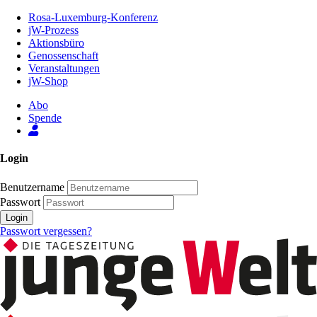
Zum
Rosa-Luxemburg-Konferenz
Inhalt
jW-Prozess
der
Aktionsbüro
Seite
Genossenschaft
Veranstaltungen
jW-Shop
Abo
Spende
Login
Benutzername
Passwort
Login
Passwort vergessen?