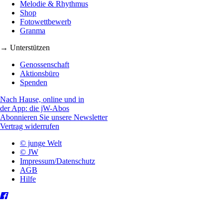
Melodie & Rhythmus
Shop
Fotowettbewerb
Granma
→ Unterstützen
Genossenschaft
Aktionsbüro
Spenden
Nach Hause, online und in
der App: die jW-Abos
Abonnieren Sie unsere Newsletter
Vertrag widerrufen
© junge Welt
© JW
Impressum/Datenschutz
AGB
Hilfe