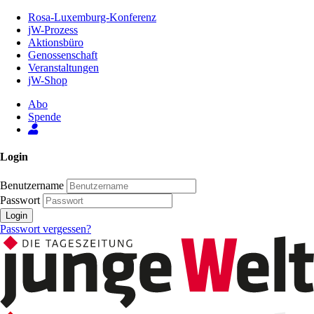
Zum
Rosa-Luxemburg-Konferenz
Inhalt
jW-Prozess
der
Aktionsbüro
Seite
Genossenschaft
Veranstaltungen
jW-Shop
Abo
Spende
Login
Benutzername
Passwort
Login
Passwort vergessen?