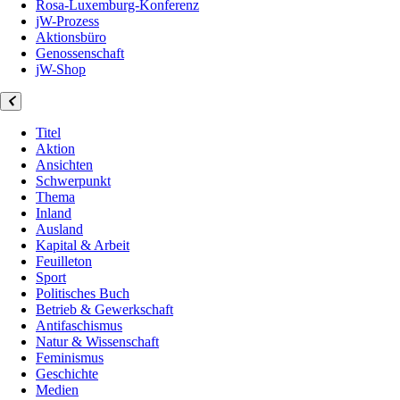
Rosa-Luxemburg-Konferenz
jW-Prozess
Aktionsbüro
Genossenschaft
jW-Shop
Titel
Aktion
Ansichten
Schwerpunkt
Thema
Inland
Ausland
Kapital & Arbeit
Feuilleton
Sport
Politisches Buch
Betrieb & Gewerkschaft
Antifaschismus
Natur & Wissenschaft
Feminismus
Geschichte
Medien