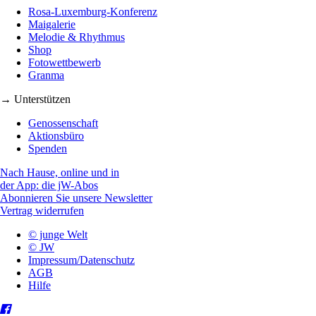
Rosa-Luxemburg-Konferenz
Maigalerie
Melodie & Rhythmus
Shop
Fotowettbewerb
Granma
→ Unterstützen
Genossenschaft
Aktionsbüro
Spenden
Nach Hause, online und in
der App: die jW-Abos
Abonnieren Sie unsere Newsletter
Vertrag widerrufen
© junge Welt
© JW
Impressum/Datenschutz
AGB
Hilfe