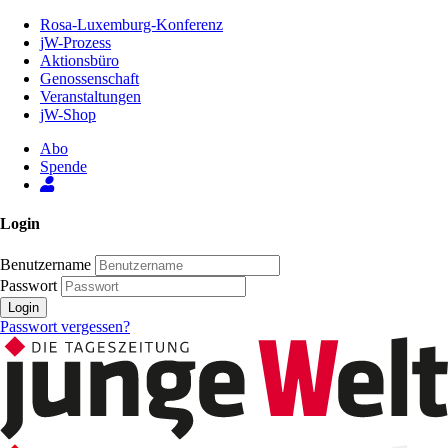
Zum
Rosa-Luxemburg-Konferenz
Inhalt
jW-Prozess
der
Aktionsbüro
Seite
Genossenschaft
Veranstaltungen
jW-Shop
Abo
Spende
Login
Benutzername
Passwort
Login
Passwort vergessen?