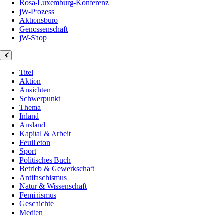
Rosa-Luxemburg-Konferenz
jW-Prozess
Aktionsbüro
Genossenschaft
jW-Shop
Titel
Aktion
Ansichten
Schwerpunkt
Thema
Inland
Ausland
Kapital & Arbeit
Feuilleton
Sport
Politisches Buch
Betrieb & Gewerkschaft
Antifaschismus
Natur & Wissenschaft
Feminismus
Geschichte
Medien