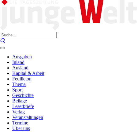
Ausgaben
Inland
Ausland
Kapital & Arbeit
Feuilleton
Thema
Sport
Geschichte
Beilage
Leserbriefe
Verlag
Veranstaltungen
Termine
Über uns