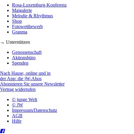
Rosa-Luxemburg-Konferenz
Maigalerie
Melodie & Rhythmus
Shop
Fotowettbewerb
Granma
→ Unterstützen
Genossenschaft
Aktionsbüro
Spenden
Nach Hause, online und in
der App: die jW-Abos
Abonnieren Sie unsere Newsletter
Vertrag widerrufen
© junge Welt
© JW
Impressum/Datenschutz
AGB
Hilfe