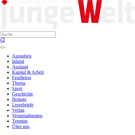
Ausgaben
Inland
Ausland
Kapital & Arbeit
Feuilleton
Thema
Sport
Geschichte
Beilage
Leserbriefe
Verlag
Veranstaltungen
Termine
Über uns