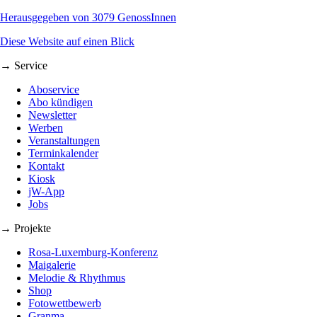
Herausgegeben von 3079 GenossInnen
Diese Website auf einen Blick
→ Service
Aboservice
Abo kündigen
Newsletter
Werben
Veranstaltungen
Terminkalender
Kontakt
Kiosk
jW-App
Jobs
→ Projekte
Rosa-Luxemburg-Konferenz
Maigalerie
Melodie & Rhythmus
Shop
Fotowettbewerb
Granma