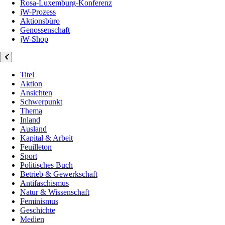
Rosa-Luxemburg-Konferenz
jW-Prozess
Aktionsbüro
Genossenschaft
jW-Shop
Titel
Aktion
Ansichten
Schwerpunkt
Thema
Inland
Ausland
Kapital & Arbeit
Feuilleton
Sport
Politisches Buch
Betrieb & Gewerkschaft
Antifaschismus
Natur & Wissenschaft
Feminismus
Geschichte
Medien