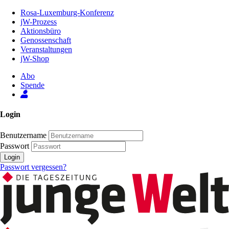
Zum
Rosa-Luxemburg-Konferenz
Inhalt
jW-Prozess
der
Aktionsbüro
Seite
Genossenschaft
Veranstaltungen
jW-Shop
Abo
Spende
Login
Benutzername
Passwort
Login
Passwort vergessen?