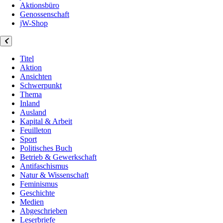
Aktionsbüro
Genossenschaft
jW-Shop
Titel
Aktion
Ansichten
Schwerpunkt
Thema
Inland
Ausland
Kapital & Arbeit
Feuilleton
Sport
Politisches Buch
Betrieb & Gewerkschaft
Antifaschismus
Natur & Wissenschaft
Feminismus
Geschichte
Medien
Abgeschrieben
Leserbriefe