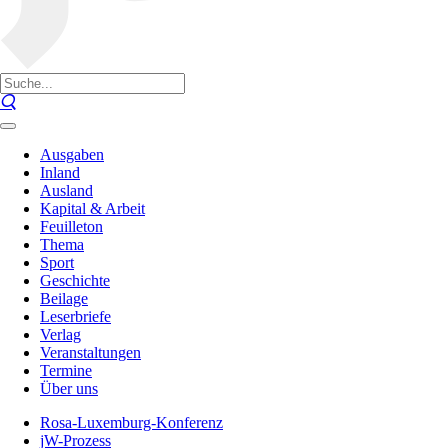
Ausgaben
Inland
Ausland
Kapital & Arbeit
Feuilleton
Thema
Sport
Geschichte
Beilage
Leserbriefe
Verlag
Veranstaltungen
Termine
Über uns
Rosa-Luxemburg-Konferenz
jW-Prozess