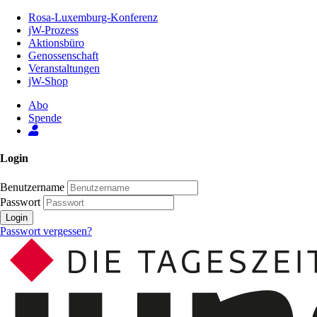
Zum
Rosa-Luxemburg-Konferenz
Inhalt
jW-Prozess
der
Aktionsbüro
Seite
Genossenschaft
Veranstaltungen
jW-Shop
Abo
Spende
Login
Benutzername
Passwort
Login
Passwort vergessen?