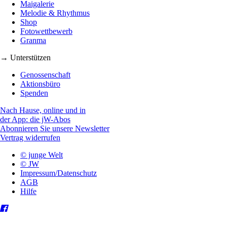
Maigalerie
Melodie & Rhythmus
Shop
Fotowettbewerb
Granma
→ Unterstützen
Genossenschaft
Aktionsbüro
Spenden
Nach Hause, online und in
der App: die jW-Abos
Abonnieren Sie unsere Newsletter
Vertrag widerrufen
© junge Welt
© JW
Impressum/Datenschutz
AGB
Hilfe