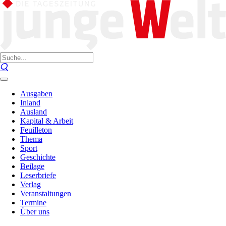
Ausgaben
Inland
Ausland
Kapital & Arbeit
Feuilleton
Thema
Sport
Geschichte
Beilage
Leserbriefe
Verlag
Veranstaltungen
Termine
Über uns