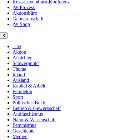
Rosa-Luxemburg-Konferenz
jW-Prozess
Aktionsbüro
Genossenschaft
jW-Shop
Titel
Aktion
Ansichten
Schwerpunkt
Thema
Inland
Ausland
Kapital & Arbeit
Feuilleton
Sport
Politisches Buch
Betrieb & Gewerkschaft
Antifaschismus
Natur & Wissenschaft
Feminismus
Geschichte
Medien