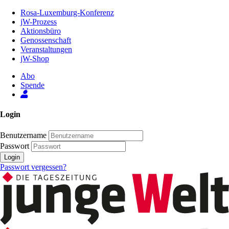
Zum
Rosa-Luxemburg-Konferenz
Inhalt
jW-Prozess
der
Aktionsbüro
Seite
Genossenschaft
Veranstaltungen
jW-Shop
Abo
Spende
Login
Benutzername
Passwort
Login
Passwort vergessen?