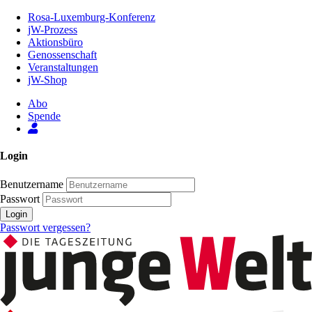
Zum
Rosa-Luxemburg-Konferenz
Inhalt
jW-Prozess
der
Aktionsbüro
Seite
Genossenschaft
Veranstaltungen
jW-Shop
Abo
Spende
Login
Benutzername
Passwort
Login
Passwort vergessen?