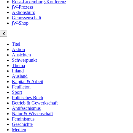
Rosa-Luxemburg-Konferenz
jW-Prozess
Aktionsbüro
Genossenschaft
jW-Shop
Titel
Aktion
Ansichten
Schwerpunkt
Thema
Inland
Ausland
Kapital & Arbeit
Feuilleton
Sport
Politisches Buch
Betrieb & Gewerkschaft
Antifaschismus
Natur & Wissenschaft
Feminismus
Geschichte
Medien