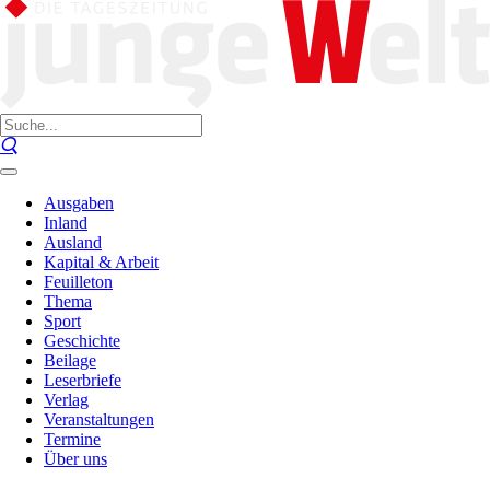
Ausgaben
Inland
Ausland
Kapital & Arbeit
Feuilleton
Thema
Sport
Geschichte
Beilage
Leserbriefe
Verlag
Veranstaltungen
Termine
Über uns