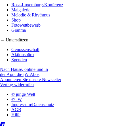
Rosa-Luxemburg-Konferenz
Maigalerie
Melodie & Rhythmus
Shop
Fotowettbewerb
Granma
→ Unterstützen
Genossenschaft
Aktionsbüro
Spenden
Nach Hause, online und in
der App: die jW-Abos
Abonnieren Sie unsere Newsletter
Vertrag widerrufen
© junge Welt
© JW
Impressum/Datenschutz
AGB
Hilfe