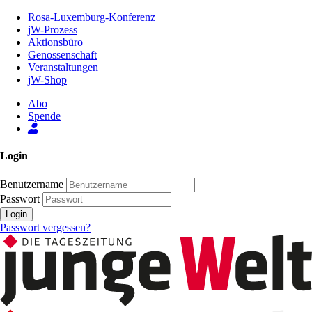
Zum
Rosa-Luxemburg-Konferenz
Inhalt
jW-Prozess
der
Aktionsbüro
Seite
Genossenschaft
Veranstaltungen
jW-Shop
Abo
Spende
Login
Benutzername
Passwort
Login
Passwort vergessen?