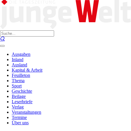
Ausgaben
Inland
Ausland
Kapital & Arbeit
Feuilleton
Thema
Sport
Geschichte
Beilage
Leserbriefe
Verlag
Veranstaltungen
Termine
Über uns