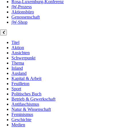
Rosa-Luxemburg-Konferenz
jW-Prozess
Aktionsbüro
Genossenschaft
jW-Shop
Titel
Aktion
Ansichten
Schwerpunkt
Thema
Inland
Ausland
Kapital & Arbeit
Feuilleton
Sport
Politisches Buch
Betrieb & Gewerkschaft
Antifaschismus
Natur & Wissenschaft
Feminismus
Geschichte
Medien