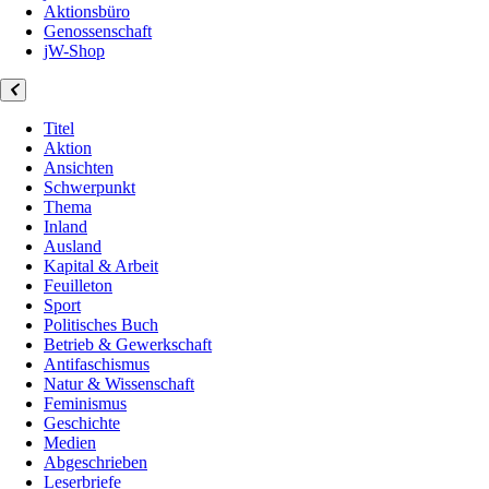
Aktionsbüro
Genossenschaft
jW-Shop
Titel
Aktion
Ansichten
Schwerpunkt
Thema
Inland
Ausland
Kapital & Arbeit
Feuilleton
Sport
Politisches Buch
Betrieb & Gewerkschaft
Antifaschismus
Natur & Wissenschaft
Feminismus
Geschichte
Medien
Abgeschrieben
Leserbriefe