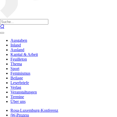
Ausgaben
Inland
Ausland
Kapital & Arbeit
Feuilleton
Thema
Sport
Feminismus
Beilage
Leserbriefe
Verlag
Veranstaltungen
Termine
Über uns
Rosa-Luxemburg-Konferenz
jW-Prozess