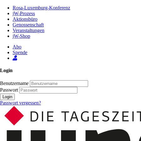
Zum
Rosa-Luxemburg-Konferenz
Inhalt
jW-Prozess
der
Aktionsbüro
Seite
Genossenschaft
Veranstaltungen
jW-Shop
Abo
Spende
Login
Benutzername
Passwort
Login
Passwort vergessen?